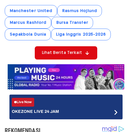
Manchester United
Rasmus Hojlund
Marcus Rashford
Bursa Transfer
Sepakbola Dunia
Liga Inggris 2025-2026
Lihat Berita Terkait
Live Now
OKEZONE LIVE 24 JAM