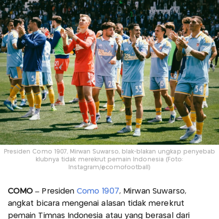
Presiden Como 1907, Mirwan Suwarso, blak-blakan ungkap penyebab
klubnya tidak merekrut pemain Indonesia (Foto:
Instagram/@comofootball)
COMO –
Presiden
Como 1907
, Mirwan Suwarso,
angkat bicara mengenai alasan tidak merekrut
pemain Timnas Indonesia atau yang berasal dari