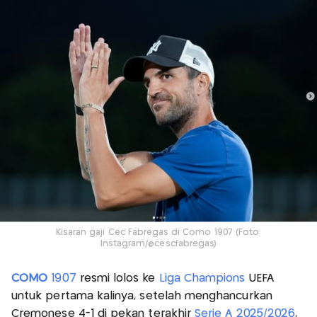
Kisaran gaji Cec Fabregas di Como 1907 (Foto:
Instagram/@cescfabregas)
COMO
1907
resmi lolos ke
Liga Champions
UEFA
untuk pertama kalinya, setelah menghancurkan
Cremonese 4-1 di pekan terakhir
Serie A 2025/2026
,