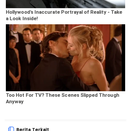
Berita Terkait