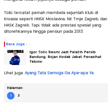
Tolic tercatat pernah membela sejumlah klub di
Kroasia seperti HNSK Moslavina, NK Trnje Zagreb, dan
HASK Zagreb. Tapi, tidak ada prestasi spesial yang
ditorehkannya hingga pensiun pada 2013.
Baca Juga :
Igor Tolic Resmi Jadi Pelatih Persib
Bandung, Bojan Hodak Jabat Penasihat
Teknis!
Lihat juga:
Ayang Tata Semoga Ga Apa-apa Ya
Halaman:
1
2