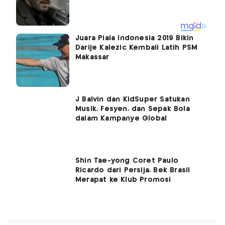
Juara Piala Indonesia 2019 Bikin
Darije Kalezic Kembali Latih PSM
Makassar
J Balvin dan KidSuper Satukan
Musik, Fesyen, dan Sepak Bola
dalam Kampanye Global
Shin Tae-yong Coret Paulo
Ricardo dari Persija, Bek Brasil
Merapat ke Klub Promosi