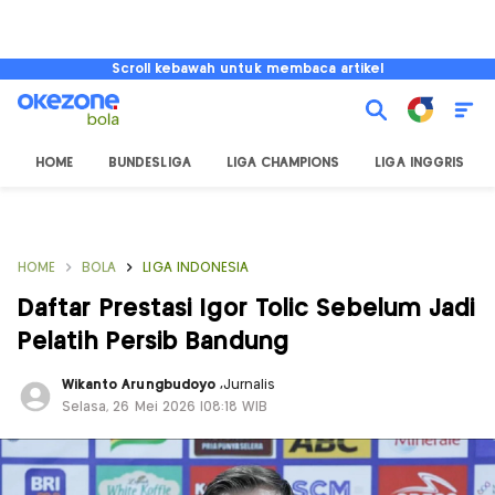
Scroll kebawah untuk membaca artikel
HOME
BUNDESLIGA
LIGA CHAMPIONS
LIGA INGGRIS
HOME
BOLA
LIGA INDONESIA
Daftar Prestasi Igor Tolic Sebelum Jadi
Pelatih Persib Bandung
Wikanto Arungbudoyo
,
Jurnalis
Selasa, 26 Mei 2026 |08:18 WIB