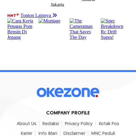
COMPANY PROFILE
About Us
Redaksi
Privacy Policy
Kotak Pos
Karier
Info Iklan
Disclaimer
MNC Peduli