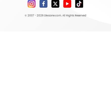
© 2007 - 2026
Okezone.com
, All Rights Reserved