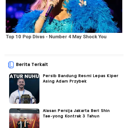
Berita Terkait
Persib Bandung Resmi Lepas Kiper
Asing Adam Przybek
Alasan Persija Jakarta Beri Shin
Tae-yong Kontrak 3 Tahun