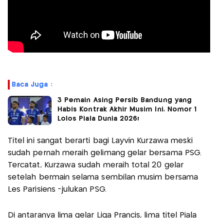
Baca Juga :
3 Pemain Asing Persib Bandung yang
Habis Kontrak Akhir Musim Ini, Nomor 1
Lolos Piala Dunia 2026!
Titel ini sangat berarti bagi Layvin Kurzawa meski
sudah pernah meraih gelimang gelar bersama PSG.
Tercatat, Kurzawa sudah meraih total 20 gelar
setelah bermain selama sembilan musim bersama
Les Parisiens -julukan PSG.
Di antaranya lima gelar Liga Prancis, lima titel Piala