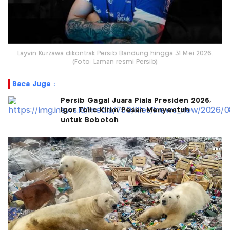
Layvin Kurzawa dikontrak Persib Bandung hingga 31 Mei 2026.
(Foto: Laman resmi Persib)
Baca Juga :
Persib Gagal Juara Piala Presiden 2026,
Igor Tolic Kirim Pesan Menyentuh
untuk Bobotoh