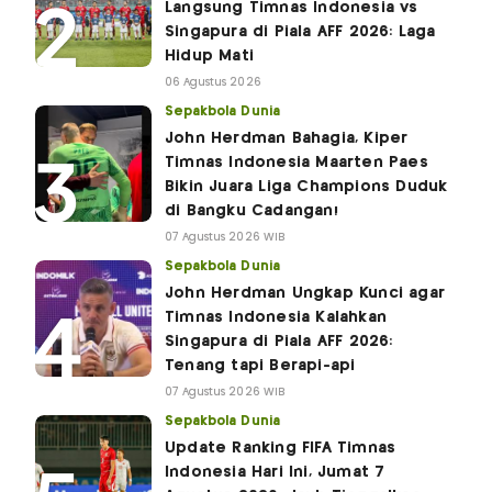
Langsung Timnas Indonesia vs
Singapura di Piala AFF 2026: Laga
Hidup Mati
06 Agustus 2026
Sepakbola Dunia
John Herdman Bahagia, Kiper
Timnas Indonesia Maarten Paes
Bikin Juara Liga Champions Duduk
di Bangku Cadangan!
07 Agustus 2026 WIB
Sepakbola Dunia
John Herdman Ungkap Kunci agar
Timnas Indonesia Kalahkan
Singapura di Piala AFF 2026:
Tenang tapi Berapi-api
07 Agustus 2026 WIB
Sepakbola Dunia
Update Ranking FIFA Timnas
Indonesia Hari Ini, Jumat 7