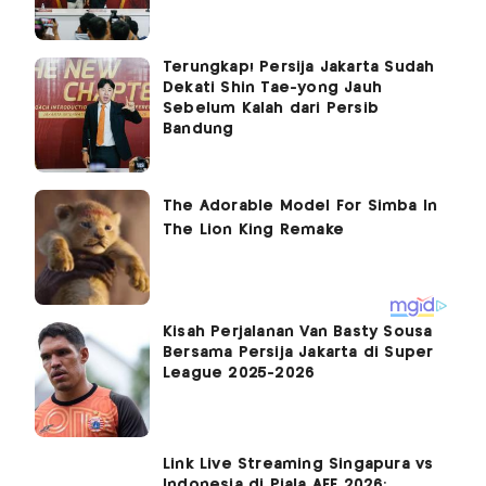
Terungkap! Persija Jakarta Sudah
Dekati Shin Tae-yong Jauh
Sebelum Kalah dari Persib
Bandung
Kisah Perjalanan Van Basty Sousa
Bersama Persija Jakarta di Super
League 2025-2026
Link Live Streaming Singapura vs
Indonesia di Piala AFF 2026: