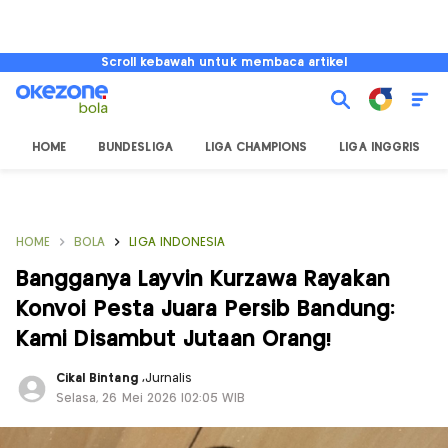
Scroll kebawah untuk membaca artikel
HOME
BUNDESLIGA
LIGA CHAMPIONS
LIGA INGGRIS
HOME
BOLA
LIGA INDONESIA
Bangganya Layvin Kurzawa Rayakan
Konvoi Pesta Juara Persib Bandung:
Kami Disambut Jutaan Orang!
Cikal Bintang
,
Jurnalis
Selasa, 26 Mei 2026 |02:05 WIB