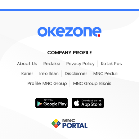
COMPANY PROFILE
About Us
Redaksi
Privacy Policy
Kotak Pos
Karier
Info Iklan
Disclaimer
MNC Peduli
Profile MNC Group
MNC Group Bisnis