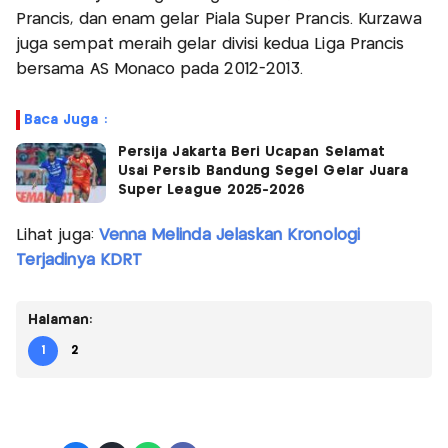
Prancis, dan enam gelar Piala Super Prancis. Kurzawa
juga sempat meraih gelar divisi kedua Liga Prancis
bersama AS Monaco pada 2012-2013.
Baca Juga :
Persija Jakarta Beri Ucapan Selamat
Usai Persib Bandung Segel Gelar Juara
Super League 2025-2026
Lihat juga:
Venna Melinda Jelaskan Kronologi
Terjadinya KDRT
Halaman:
1
2