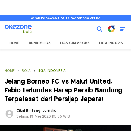
Scroll kebawah untuk membaca artikel
HOME
BUNDESLIGA
LIGA CHAMPIONS
LIGA INGGRIS
HOME
BOLA
LIGA INDONESIA
Jelang Borneo FC vs Malut United,
Fabio Lefundes Harap Persib Bandung
Terpeleset dari Persijap Jepara!
Cikal Bintang
,
Jurnalis
Selasa, 19 Mei 2026 |15:55 WIB