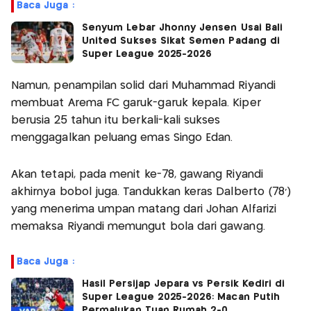
Baca Juga :
Senyum Lebar Jhonny Jensen Usai Bali
United Sukses Sikat Semen Padang di
Super League 2025-2026
Namun, penampilan solid dari Muhammad Riyandi
membuat Arema FC garuk-garuk kepala. Kiper
berusia 25 tahun itu berkali-kali sukses
menggagalkan peluang emas Singo Edan.
Akan tetapi, pada menit ke-78, gawang Riyandi
akhirnya bobol juga. Tandukkan keras Dalberto (78')
yang menerima umpan matang dari Johan Alfarizi
memaksa Riyandi memungut bola dari gawang.
Baca Juga :
Hasil Persijap Jepara vs Persik Kediri di
Super League 2025-2026: Macan Putih
Permalukan Tuan Rumah 2-0