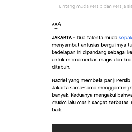
Bintang muda Persib dan Persija sia
A
A
A
JAKARTA
- Dua talenta muda
sepak
menyambut antusias bergulirnya 
kedelapan ini dipandang sebagai
untuk memamerkan magis dan kual
ditabuh.
Nazriel yang membela panji Persib
Jakarta sama-sama menggantungka
banyak. Keduanya mengakui bahwa
musim lalu masih sangat terbatas,
baik.