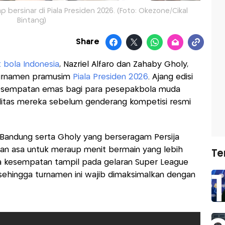
p bersinar di Piala Presiden 2026. (Foto: Okezone/Cikal
Bintang)
Share
 bola Indonesia
, Nazriel Alfaro dan Zahaby Gholy,
turnamen pramusim
Piala Presiden 2026
. Ajang edisi
 kesempatan emas bagi para pesepakbola muda
itas mereka sebelum genderang kompetisi resmi
 Bandung serta Gholy yang berseragam Persija
n asa untuk meraup menit bermain yang lebih
Te
 kesempatan tampil pada gelaran Super League
 sehingga turnamen ini wajib dimaksimalkan dengan