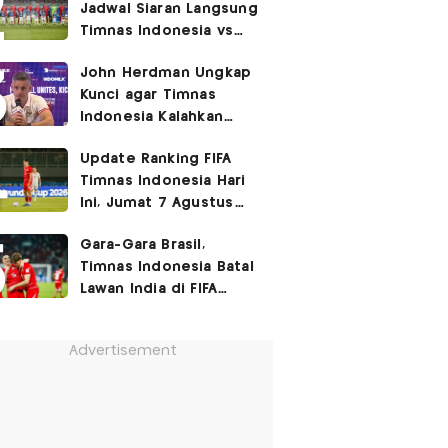
Jadwal Siaran Langsung
Timnas Indonesia vs
Singapura di Piala AFF
John Herdman Ungkap
2026: Laga Hidup Mati
Kunci agar Timnas
Indonesia Kalahkan
Singapura di Piala AFF
Update Ranking FIFA
2026: Tenang tapi
Timnas Indonesia Hari
Berapi-api
Ini, Jumat 7 Agustus
2026: Jauh Tinggalkan
Gara-Gara Brasil,
Singapura!
Timnas Indonesia Batal
Lawan India di FIFA
ASEAN Cup 2026?
Advertisement