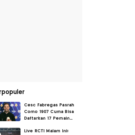
rpopuler
Cesc Fabregas Pasrah
Como 1907 Cuma Bisa
Daftarkan 17 Pemain
untuk Liga Champions
Live RCTI Malam Ini!
2026-2027