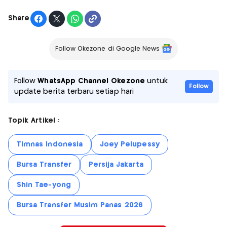
Share
Follow Okezone di Google News
Follow
WhatsApp Channel Okezone
untuk
Follow
update berita terbaru setiap hari
Topik Artikel :
Timnas Indonesia
Joey Pelupessy
Bursa Transfer
Persija Jakarta
Shin Tae-yong
Bursa Transfer Musim Panas 2026