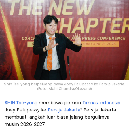
Shin Tae-yong berpeluang bawa Joey Pelupessy ke Persija Jakarta.
(Foto: Aldhi Chandra/Okezone)
SHIN
Tae-yong
membawa pemain
Timnas Indonesia
Joey Pelupessy ke
Persija Jakarta
? Persija Jakarta
membuat langkah luar biasa jelang bergulirnya
musim 2026-2027.