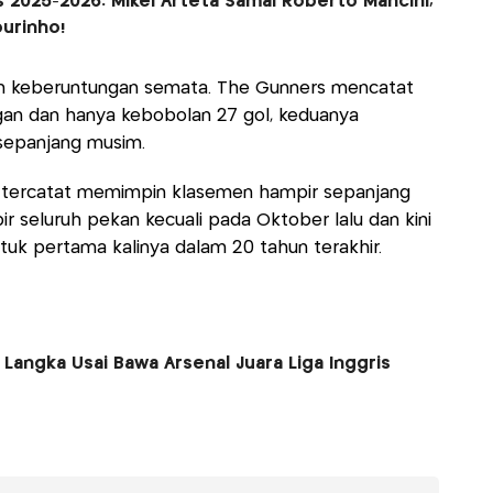
is 2025-2026: Mikel Arteta Samai Roberto Mancini,
urinho!
an keberuntungan semata. The Gunners mencatat
ngan dan hanya kebobolan 27 gol, keduanya
a sepanjang musim.
uga tercatat memimpin klasemen hampir sepanjang
 seluruh pekan kecuali pada Oktober lalu dan kini
uk pertama kalinya dalam 20 tahun terakhir.
 Langka Usai Bawa Arsenal Juara Liga Inggris