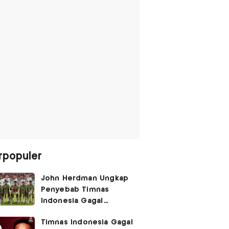
rpopuler
John Herdman Ungkap
Penyebab Timnas
Indonesia Gagal
Kalahkan Singapura di
Timnas Indonesia Gagal
Piala AFF 2026