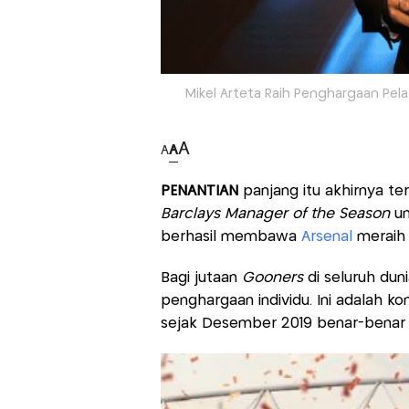
Mikel Arteta Raih Penghargaan Pela
A
A
A
PENANTIAN
panjang itu akhirnya te
Barclays Manager of the Season
un
berhasil membawa
Arsenal
meraih 
Bagi jutaan
Gooners
di seluruh dun
penghargaan individu. Ini adalah k
sejak Desember 2019 benar-benar 