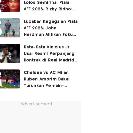
Lolos Semifinal Piala
AFF 2026, Rizky Ridho:
Kami Minta Maaf
Lupakan Kegagalan Piala
AFF 2026, John
Herdman Alihkan Fokus
Timnas Indonesia ke
Kata-Kata Vinicius Jr
FIFA ASEAN Cup
Usai Resmi Perpanjang
Kontrak di Real Madrid
hingga 2032
Chelsea vs AC Milan,
Ruben Amorim Bakal
Turunkan Pemain-
Pemain Kunci!
Advertisement