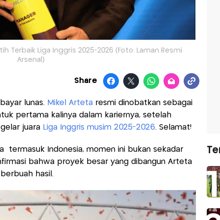
tih Terbaik Liga Inggris 2025-2026 (Foto: Laman Resmi
Arsenal)
Share
rbayar lunas.
Mikel Arteta
resmi dinobatkan sebagai
tuk pertama kalinya dalam kariernya, setelah
gelar juara
Liga Inggris musim 2025-2026
. Selamat!
Te
ia termasuk Indonesia, momen ini bukan sekadar
onfirmasi bahwa proyek besar yang dibangun Arteta
berbuah hasil.