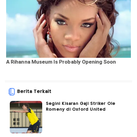
Berita Terkait
Segini Kisaran Gaji Striker Ole
Romeny di Oxford United