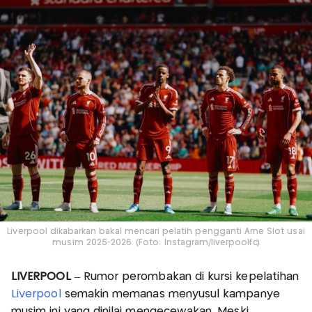
Liverpool dikabarkan bakal mencari pelatih pengganti Arne Slot usai
musim 2025-2026. (Foto: Instagram/liverpoolfc)
LIVERPOOL
– Rumor perombakan di kursi kepelatihan
Liverpool
semakin memanas menyusul kampanye
musim ini yang dinilai mengecewakan. Meski