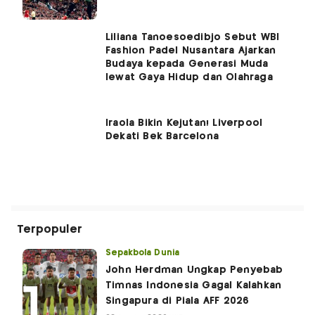
Liliana Tanoesoedibjo Sebut WBI
Fashion Padel Nusantara Ajarkan
Budaya kepada Generasi Muda
lewat Gaya Hidup dan Olahraga
Iraola Bikin Kejutan! Liverpool
Dekati Bek Barcelona
Terpopuler
Sepakbola Dunia
John Herdman Ungkap Penyebab
Timnas Indonesia Gagal Kalahkan
Singapura di Piala AFF 2026