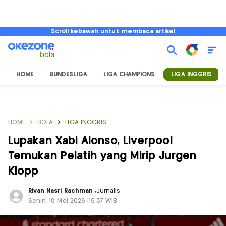
Scroll kebawah untuk membaca artikel
HOME
BUNDESLIGA
LIGA CHAMPIONS
LIGA INGGRIS
HOME
BOLA
LIGA INGGRIS
Lupakan Xabi Alonso, Liverpool
Temukan Pelatih yang Mirip Jurgen
Klopp
Rivan Nasri Rachman
,
Jurnalis
Senin, 18 Mei 2026 |15:37 WIB