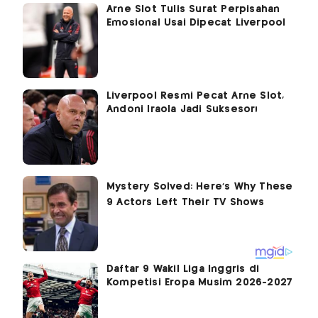
Arne Slot Tulis Surat Perpisahan
Emosional Usai Dipecat Liverpool
Liverpool Resmi Pecat Arne Slot,
Andoni Iraola Jadi Suksesor!
Daftar 9 Wakil Liga Inggris di
Kompetisi Eropa Musim 2026-2027