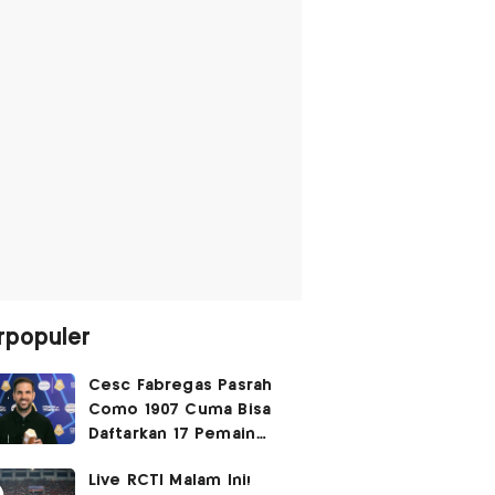
rpopuler
Cesc Fabregas Pasrah
Como 1907 Cuma Bisa
Daftarkan 17 Pemain
untuk Liga Champions
Live RCTI Malam Ini!
2026-2027