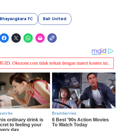
Bhayangkara FC
Bali United