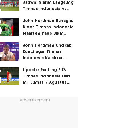
Jadwal Siaran Langsung
Timnas Indonesia vs
Singapura di Piala AFF
John Herdman Bahagia,
2026: Laga Hidup Mati
Kiper Timnas Indonesia
Maarten Paes Bikin
Juara Liga Champions
John Herdman Ungkap
Duduk di Bangku
Kunci agar Timnas
Cadangan!
Indonesia Kalahkan
Singapura di Piala AFF
Update Ranking FIFA
2026: Tenang tapi
Timnas Indonesia Hari
Berapi-api
Ini, Jumat 7 Agustus
2026: Jauh Tinggalkan
Singapura!
Advertisement