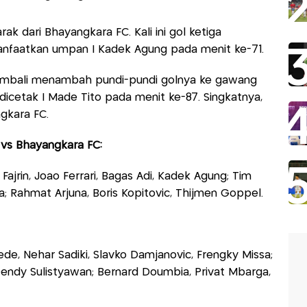
ak dari Bhayangkara FC. Kali ini gol ketiga
anfaatkan umpan I Kadek Agung pada menit ke-71.
embali menambah pundi-pundi golnya ke gawang
icetak I Made Tito pada menit ke-87. Singkatnya,
gkara FC.
 vs Bhayangkara FC:
Fajrin, Joao Ferrari, Bagas Adi, Kadek Agung; Tim
a; Rahmat Arjuna, Boris Kopitovic, Thijmen Goppel.
ede, Nehar Sadiki, Slavko Damjanovic, Frengky Missa;
endy Sulistyawan; Bernard Doumbia, Privat Mbarga,