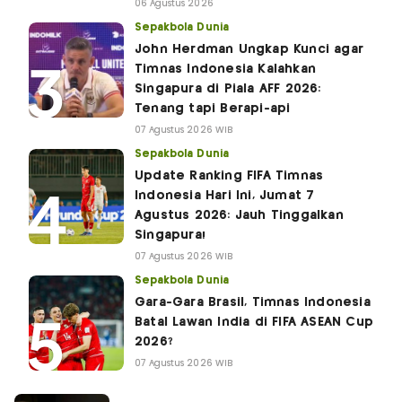
06 Agustus 2026
Sepakbola Dunia
John Herdman Ungkap Kunci agar
Timnas Indonesia Kalahkan
Singapura di Piala AFF 2026:
Tenang tapi Berapi-api
07 Agustus 2026 WIB
Sepakbola Dunia
Update Ranking FIFA Timnas
Indonesia Hari Ini, Jumat 7
Agustus 2026: Jauh Tinggalkan
Singapura!
07 Agustus 2026 WIB
Sepakbola Dunia
Gara-Gara Brasil, Timnas Indonesia
Batal Lawan India di FIFA ASEAN Cup
2026?
07 Agustus 2026 WIB