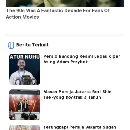
Berita Terkait
Persib Bandung Resmi Lepas Kiper
Asing Adam Przybek
Alasan Persija Jakarta Beri Shin
Tae-yong Kontrak 3 Tahun
Terungkap! Persija Jakarta Sudah