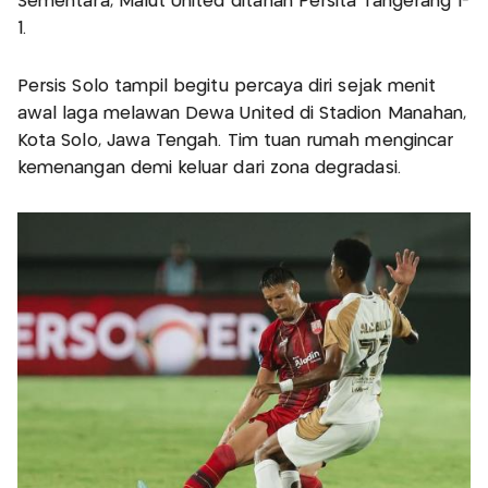
Sementara, Malut United ditahan Persita Tangerang 1-
1.
Persis Solo tampil begitu percaya diri sejak menit
awal laga melawan Dewa United di Stadion Manahan,
Kota Solo, Jawa Tengah. Tim tuan rumah mengincar
kemenangan demi keluar dari zona degradasi.