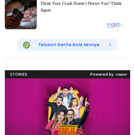
Telusuri berita bola lainnya