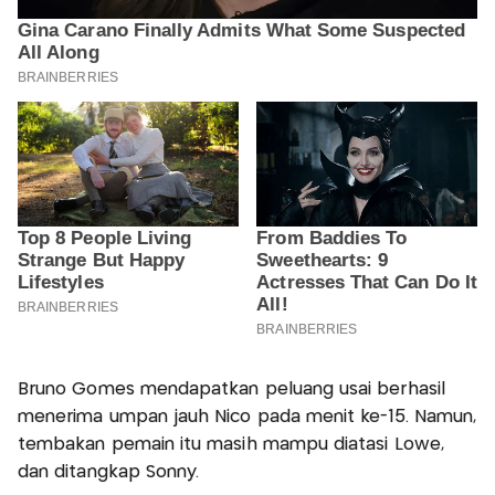
Bruno Gomes mendapatkan peluang usai berhasil
menerima umpan jauh Nico pada menit ke-15. Namun,
tembakan pemain itu masih mampu diatasi Lowe,
dan ditangkap Sonny.