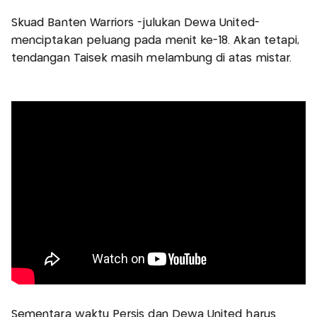
Skuad Banten Warriors -julukan Dewa United-
menciptakan peluang pada menit ke-18. Akan tetapi,
tendangan Taisek masih melambung di atas mistar.
Sementara waktu Persis dan Dewa United harus