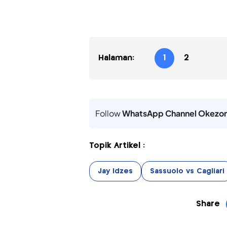
Halaman:
1
2
Follow
WhatsApp Channel Okezo
Topik Artikel :
Jay Idzes
Sassuolo vs Cagliari
Share