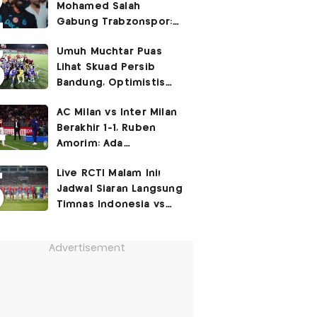
Mohamed Salah
Gabung Trabzonspor:
Dia seperti Cristiano
Umuh Muchtar Puas
Ronaldo, Harusnya ke
Lihat Skuad Persib
Juventus!
Bandung, Optimistis
Tatap Musim 2026-2027
AC Milan vs Inter Milan
Berakhir 1-1, Ruben
Amorim: Ada
Peningkatan
Live RCTI Malam Ini!
Jadwal Siaran Langsung
Timnas Indonesia vs
Singapura di Piala AFF
2026: Laga Hidup Mati
Advertisement