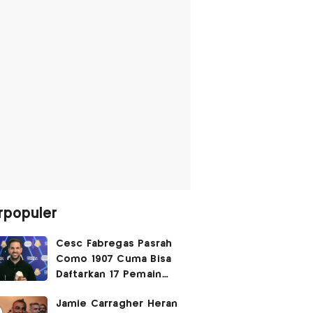
rpopuler
Cesc Fabregas Pasrah
Como 1907 Cuma Bisa
Daftarkan 17 Pemain
untuk Liga Champions
Jamie Carragher Heran
2026-2027