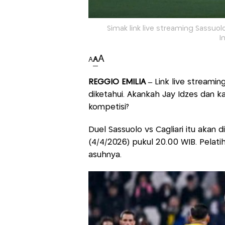
Simak link live streaming Sassuolo v
I
A
A
A
REGGIO EMILIA –
Link live streamin
diketahui. Akankah Jay Idzes dan 
kompetisi?
Duel Sassuolo vs Cagliari itu akan di
(4/4/2026) pukul 20.00 WIB. Pelat
asuhnya.