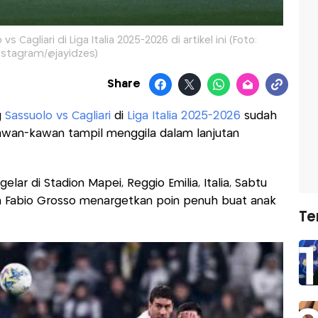
s Cagliari di Liga Italia 2025-2026 di artikel ini (Foto:
nstagram/@jayidzes)
Share
g
Sassuolo vs Cagliari
di
Liga Italia 2025-2026
sudah
kawan-kawan tampil menggila dalam lanjutan
gelar di Stadion Mapei, Reggio Emilia, Italia, Sabtu
ih Fabio Grosso menargetkan poin penuh buat anak
Te