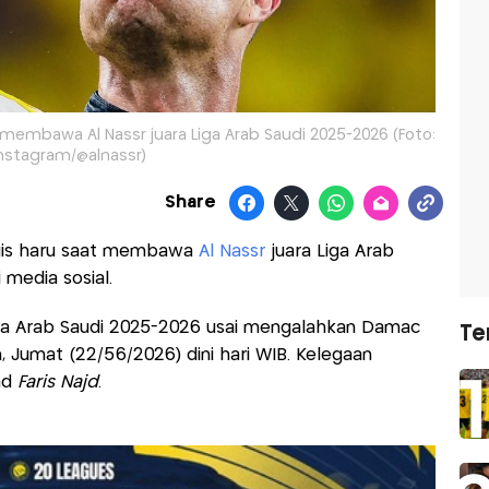
membawa Al Nassr juara Liga Arab Saudi 2025-2026 (Foto:
nstagram/@alnassr)
Share
is haru saat membawa
Al Nassr
juara Liga Arab
 media sosial.
iga Arab Saudi 2025-2026 usai mengalahkan Damac
Te
h, Jumat (22/56/2026) dini hari WIB. Kelegaan
ad
Faris Najd
.