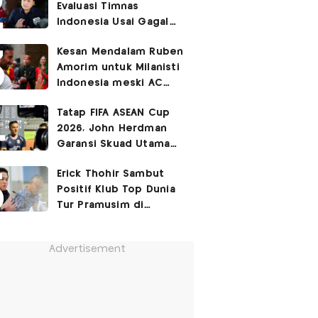
Evaluasi Timnas
Cetak Gol Debut
Indonesia Usai Gagal
Lolos ke Semifinal Piala
Kesan Mendalam Ruben
AFF 2026
Amorim untuk Milanisti
Indonesia meski AC
Milan Ditekuk Chelsea
Tatap FIFA ASEAN Cup
di SUGBK
2026, John Herdman
Garansi Skuad Utama
Timnas Indonesia
Erick Thohir Sambut
Diperkuat Kevin Diks
Positif Klub Top Dunia
dan Jay Idzes
Tur Pramusim di
Indonesia
Advertisement