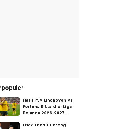
rpopuler
Hasil PSV Eindhoven vs
Fortuna Sittard di Liga
Belanda 2026-2027:
Justin Hubner Main 90
Erick Thohir Dorong
Menit, Ole Romeny