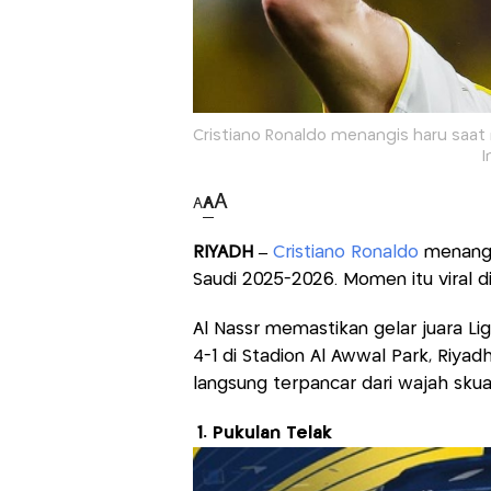
Cristiano Ronaldo menangis haru saat 
I
A
A
A
RIYADH –
Cristiano Ronaldo
menang
Saudi 2025-2026. Momen itu viral di
Al Nassr memastikan gelar juara L
4-1 di Stadion Al Awwal Park, Riyad
langsung terpancar dari wajah sku
1. Pukulan Telak