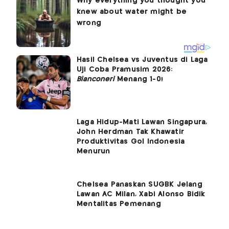
Hasil Chelsea vs Juventus di Laga
Uji Coba Pramusim 2026:
Bianconeri
Menang 1-0!
Laga Hidup-Mati Lawan Singapura,
John Herdman Tak Khawatir
Produktivitas Gol Indonesia
Menurun
Chelsea Panaskan SUGBK Jelang
Lawan AC Milan, Xabi Alonso Bidik
Mentalitas Pemenang