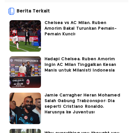
Berita Terkait
Chelsea vs AC Milan, Ruben
Amorim Bakal Turunkan Pemain-
Pemain Kunci!
Hadapi Chelsea, Ruben Amorim
Ingin AC Milan Tinggalkan Kesan
Manis untuk Milanisti Indonesia
Jamie Carragher Heran Mohamed
Salah Gabung Trabzonspor: Dia
seperti Cristiano Ronaldo,
Harusnya ke Juventus!