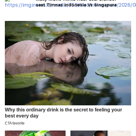
saat Timnas Indonesia Vs Singapura