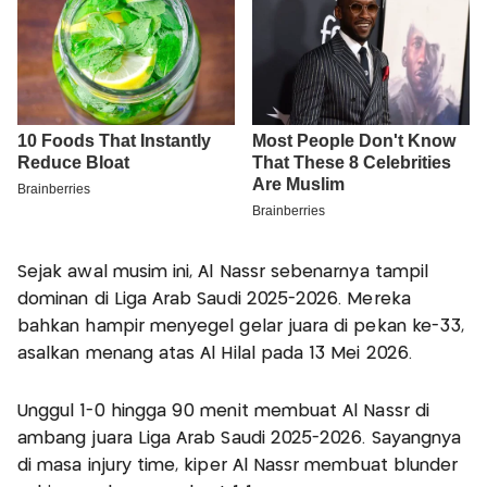
Sejak awal musim ini, Al Nassr sebenarnya tampil
dominan di Liga Arab Saudi 2025-2026. Mereka
bahkan hampir menyegel gelar juara di pekan ke-33,
asalkan menang atas Al Hilal pada 13 Mei 2026.
Unggul 1-0 hingga 90 menit membuat Al Nassr di
ambang juara Liga Arab Saudi 2025-2026. Sayangnya
di masa injury time, kiper Al Nassr membuat blunder