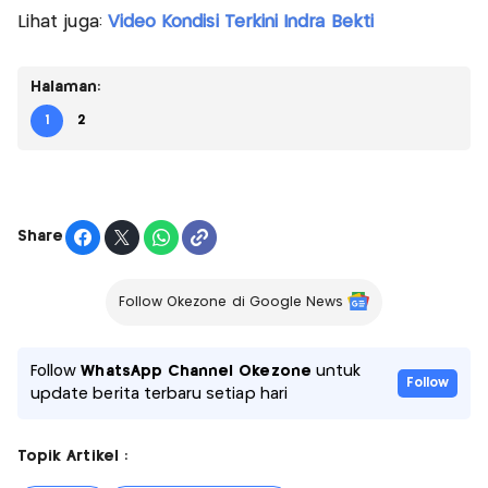
Lihat juga:
Video Kondisi Terkini Indra Bekti
Halaman:
1
2
Share
Follow Okezone di Google News
Follow
WhatsApp Channel Okezone
untuk
Follow
update berita terbaru setiap hari
Topik Artikel :