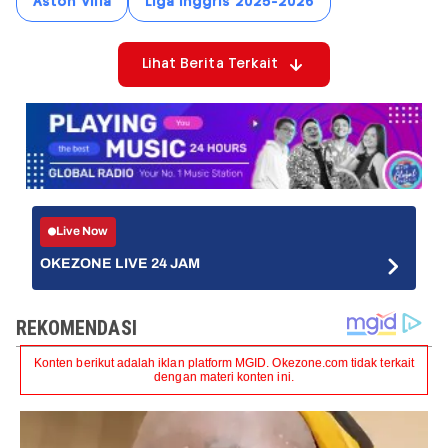
Aston Villa
Liga Inggris 2025-2026
Lihat Berita Terkait
Live Now
OKEZONE LIVE 24 JAM