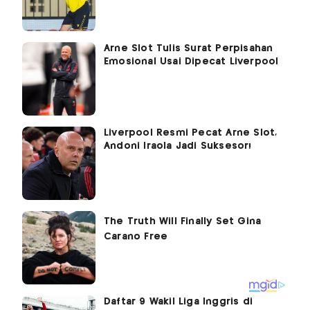
Arne Slot Tulis Surat Perpisahan
Emosional Usai Dipecat Liverpool
Liverpool Resmi Pecat Arne Slot,
Andoni Iraola Jadi Suksesor!
Daftar 9 Wakil Liga Inggris di