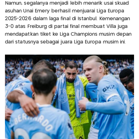
Namun, segalanya menjadi lebih menarik usai skuad
asuhan Unai Emery berhasil menjuarai Liga Europa
2025-2026 dalam laga final di Istanbul. Kemenangan
3-0 atas Freiburg di partai final membuat Villa juga
mendapatkan tiket ke Liga Champions musim depan
dari statusnya sebagai juara Liga Europa musim ini.