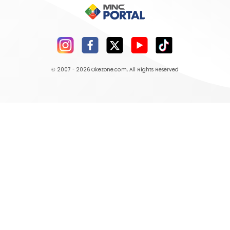
© 2007 - 2026
Okezone.com
, All Rights Reserved