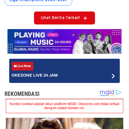
Lihat Berita Terkait
Live Now
OKEZONE LIVE 24 JAM