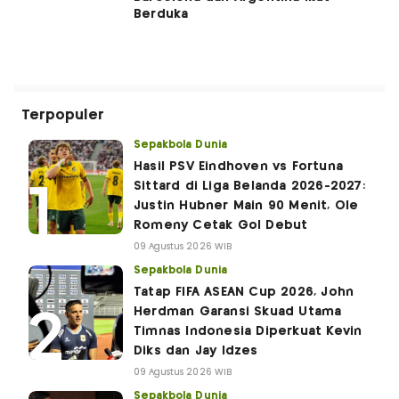
Berduka
Terpopuler
Sepakbola Dunia
Hasil PSV Eindhoven vs Fortuna
Sittard di Liga Belanda 2026-2027:
Justin Hubner Main 90 Menit, Ole
Romeny Cetak Gol Debut
09 Agustus 2026 WIB
Sepakbola Dunia
Tatap FIFA ASEAN Cup 2026, John
Herdman Garansi Skuad Utama
Timnas Indonesia Diperkuat Kevin
Diks dan Jay Idzes
09 Agustus 2026 WIB
Sepakbola Dunia