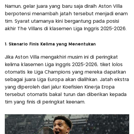
Namun, gelar juara yang baru saja diraih Aston Villa
berpotensi menambah jatah tersebut menjadi enam
tim. Syarat utamanya kini bergantung pada posisi
akhir The Villans di klasemen Liga Inggris 2025-2026.
1. Skenario Finis Kelima yang Menentukan
Jika Aston Villa mengakhiri musim ini di peringkat
kelima klasemen Liga Inggris 2025-2026, tiket lolos
otomatis ke Liga Champions yang mereka dapatkan
sebagai juara Liga Europa akan dialihkan. Jatah ekstra
yang diperoleh dari jalur Koefisien Kinerja Eropa
tersebut otomatis bakal turun dan diberikan kepada
tim yang finis di peringkat keenam.