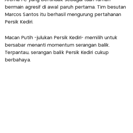
bermain agresif di awal paruh pertama. Tim besutan
Marcos Santos itu berhasil mengurung pertahanan
Persik Kediri.
Macan Putih -julukan Persik Kediri- memilih untuk
bersabar menanti momentum serangan balik.
Terpantau, serangan balik Persik Kediri cukup
berbahaya.