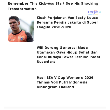
Kisah Perjalanan Van Basty Sousa
Bersama Persija Jakarta di Super
League 2025-2026
WBI Dorong Generasi Muda
Utamakan Gaya Hidup Sehat dan
Kenal Budaya Lewat Fashion Padel
Nusantara
Hasil SEA V Cup Women's 2026:
Timnas Voli Putri Indonesia
Dibungkam Thailand