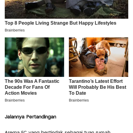
Jalannya Pertandingan
Arema FC yang bertindak sebagai tuan rumah