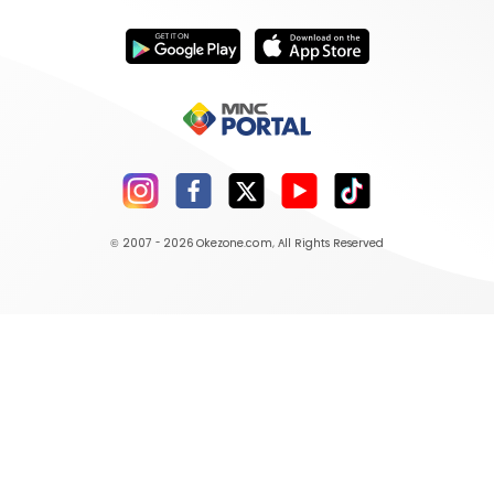
© 2007 - 2026
Okezone.com
, All Rights Reserved