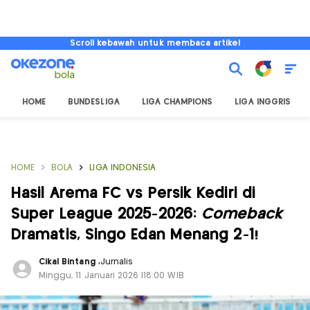
Scroll kebawah untuk membaca artikel
HOME
BUNDESLIGA
LIGA CHAMPIONS
LIGA INGGRIS
HOME
BOLA
LIGA INDONESIA
Hasil Arema FC vs Persik Kediri di
Super League 2025-2026:
Comeback
Dramatis, Singo Edan Menang 2-1!
Cikal Bintang
,
Jurnalis
Minggu, 11 Januari 2026 |18:00 WIB