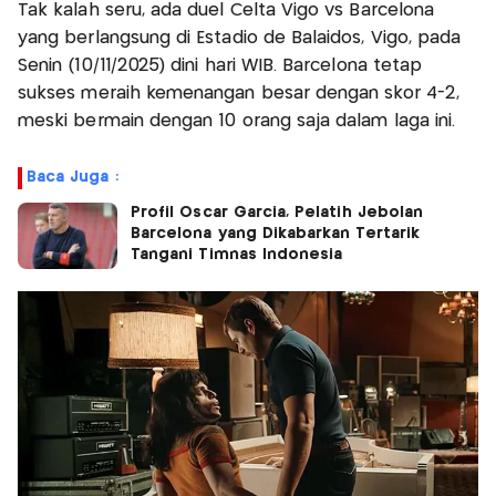
Tak kalah seru, ada duel Celta Vigo vs Barcelona
yang berlangsung di Estadio de Balaidos, Vigo, pada
Senin (10/11/2025) dini hari WIB. Barcelona tetap
sukses meraih kemenangan besar dengan skor 4-2,
meski bermain dengan 10 orang saja dalam laga ini.
Baca Juga :
Profil Oscar Garcia, Pelatih Jebolan
Barcelona yang Dikabarkan Tertarik
Tangani Timnas Indonesia