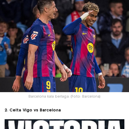
Barcelona kala berlaga. (Foto: Barcelona)
2. Celta Vigo vs Barcelona