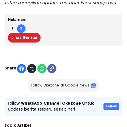
tetap mengikuti update tercepat kami setiap hari.
Halaman:
1
2
Lihat Semua
Share
Follow Okezone di Google News
Follow
WhatsApp Channel Okezone
untuk
Follow
update berita terbaru setiap hari
Topik Artikel :