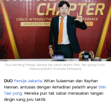
Dua bintang Persija Jakarta tak sabar dilatih Shin Tae-yong (Foto:
Okezone/Aldhi Chandra Setiawan)
DUO
Persija Jakarta
, Witan Sulaeman dan Rayhan
Hannan, antusias dengan kehadiran pelatih anyar
Shin
Tae-yong
. Mereka pun tak sabar merasakan tangan
dingin sang juru taktik.