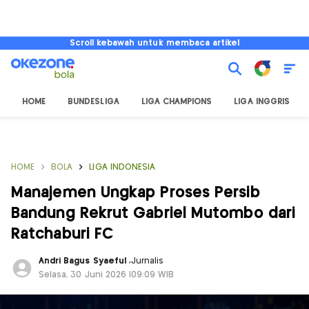
Scroll kebawah untuk membaca artikel
HOME
BUNDESLIGA
LIGA CHAMPIONS
LIGA INGGRIS
HOME
BOLA
LIGA INDONESIA
Manajemen Ungkap Proses Persib
Bandung Rekrut Gabriel Mutombo dari
Ratchaburi FC
Andri Bagus Syaeful
,
Jurnalis
Selasa, 30 Juni 2026 |09:09 WIB