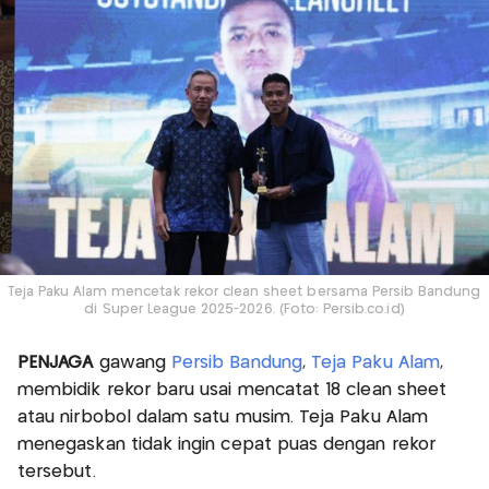
Teja Paku Alam mencetak rekor clean sheet bersama Persib Bandung
di Super League 2025-2026. (Foto: Persib.co.id)
PENJAGA
gawang
Persib Bandung
,
Teja Paku Alam
,
membidik rekor baru usai mencatat 18 clean sheet
atau nirbobol dalam satu musim. Teja Paku Alam
menegaskan tidak ingin cepat puas dengan rekor
tersebut.