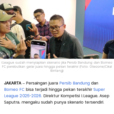
I.League sudah menyiapkan skenario jika Persib Bandung dan Borneo
FC perebutkan gelar juara hingga pekan terakhir (Foto: Okezone/Cikal
Bintang)
JAKARTA –
Persaingan juara
Persib Bandung
dan
Borneo FC
bisa terjadi hingga pekan terakhir
Super
League 2025-2026
. Direktur Kompetisi I.League, Asep
Saputra, mengaku sudah punya skenario tersendiri.