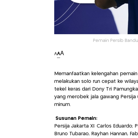
Pemain Persib Bandun
A
A
A
Memanfaatkan kelengahan pemain Pe
melakukan solo run cepat ke wila
tekel keras dari Dony Tri Pamun
yang merobek jala gawang Persija u
minum.
Susunan Pemain:
Persija Jakarta XI: Carlos Eduardo;
Bruno Tubarao, Rayhan Hannan, Fabi