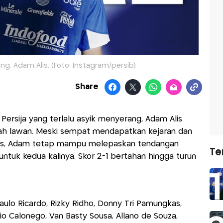
g, Adam Alis. (Foto: Instagram/persib)
Share
rsija yang terlalu asyik menyerang, Adam Alis
yah lawan. Meski sempat mendapatkan kejaran dan
gkas, Adam tetap mampu melepaskan tendangan
Te
ntuk kedua kalinya. Skor 2-1 bertahan hingga turun
 Paulo Ricardo, Rizky Ridho, Donny Tri Pamungkas,
o Calonego, Van Basty Sousa, Allano de Souza,