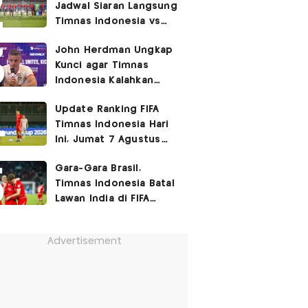
Jadwal Siaran Langsung
Timnas Indonesia vs
Singapura di Piala AFF
John Herdman Ungkap
2026: Laga Hidup Mati
Kunci agar Timnas
Indonesia Kalahkan
Singapura di Piala AFF
Update Ranking FIFA
2026: Tenang tapi
Timnas Indonesia Hari
Berapi-api
Ini, Jumat 7 Agustus
2026: Jauh Tinggalkan
Gara-Gara Brasil,
Singapura!
Timnas Indonesia Batal
Lawan India di FIFA
ASEAN Cup 2026?
Advertisement