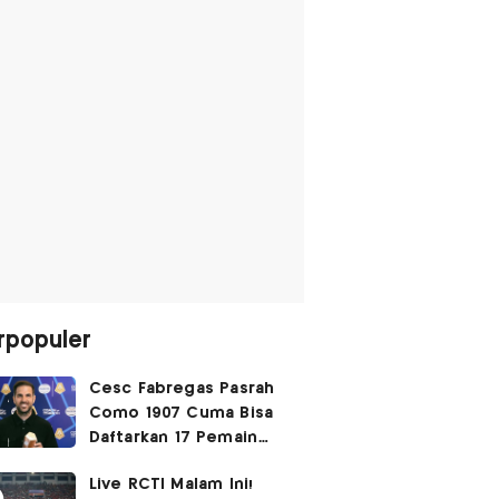
rpopuler
Cesc Fabregas Pasrah
Como 1907 Cuma Bisa
Daftarkan 17 Pemain
untuk Liga Champions
Live RCTI Malam Ini!
2026-2027