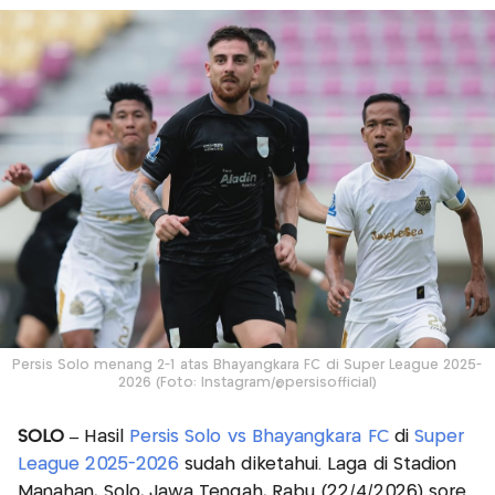
Persis Solo menang 2-1 atas Bhayangkara FC di Super League 2025-
2026 (Foto: Instagram/@persisofficial)
SOLO –
Hasil
Persis Solo vs Bhayangkara FC
di
Super
League 2025-2026
sudah diketahui. Laga di Stadion
Manahan, Solo, Jawa Tengah, Rabu (22/4/2026) sore