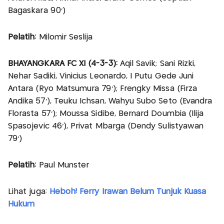
Bagaskara 90’)
Pelatih:
Milomir Seslija
BHAYANGKARA FC XI (4-3-3):
Aqil Savik; Sani Rizki,
Nehar Sadiki, Vinicius Leonardo, I Putu Gede Juni
Antara (Ryo Matsumura 79’); Frengky Missa (Firza
Andika 57’), Teuku Ichsan, Wahyu Subo Seto (Evandra
Florasta 57’); Moussa Sidibe, Bernard Doumbia (Ilija
Spasojevic 46’), Privat Mbarga (Dendy Sulistyawan
79’)
Pelatih:
Paul Munster
Lihat juga:
Heboh! Ferry Irawan Belum Tunjuk Kuasa
Hukum