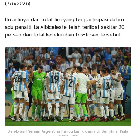
(7/6/2026).
Itu artinya, dari total tim yang berpartisipasi dalam
adu penalti, La Albiceleste telah terlibat sekitar 20
persen dari total keseluruhan tos-tosan tersebut.
Selebrasi Pemain Argentina Hancurkan Kroasia di Semifinal Piala