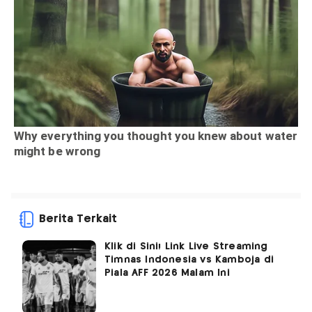
Berita Terkait
Klik di Sini! Link Live Streaming
Timnas Indonesia vs Kamboja di
Piala AFF 2026 Malam Ini