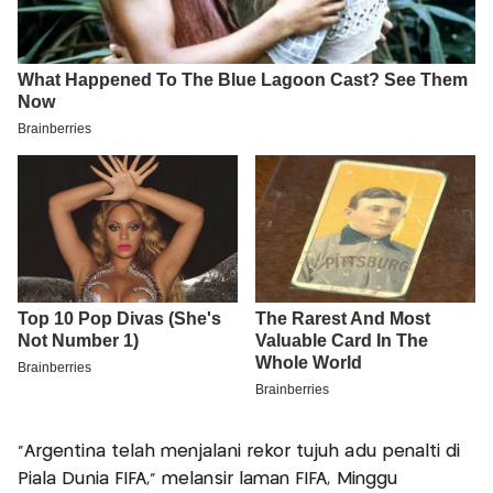
"Argentina telah menjalani rekor tujuh adu penalti di
Piala Dunia FIFA," melansir laman FIFA, Minggu