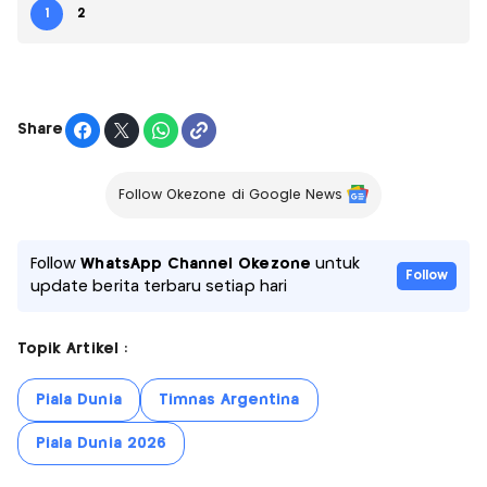
1
2
Share
Follow Okezone di Google News
Follow
WhatsApp Channel Okezone
untuk
Follow
update berita terbaru setiap hari
Topik Artikel :
Piala Dunia
Timnas Argentina
Piala Dunia 2026