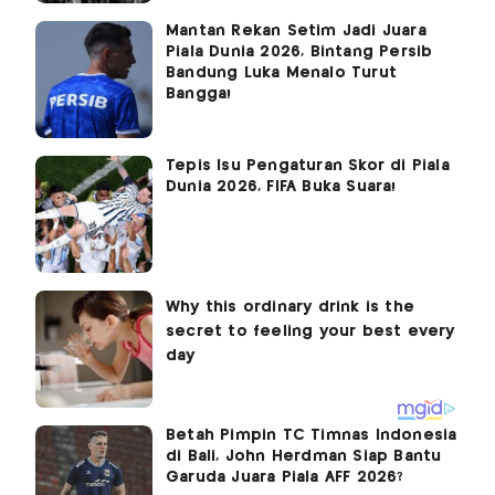
Mantan Rekan Setim Jadi Juara
Piala Dunia 2026, Bintang Persib
Bandung Luka Menalo Turut
Bangga!
Tepis Isu Pengaturan Skor di Piala
Dunia 2026, FIFA Buka Suara!
Betah Pimpin TC Timnas Indonesia
di Bali, John Herdman Siap Bantu
Garuda Juara Piala AFF 2026?