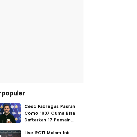
rpopuler
Cesc Fabregas Pasrah
Como 1907 Cuma Bisa
Daftarkan 17 Pemain
untuk Liga Champions
Live RCTI Malam Ini!
2026-2027