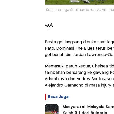
Suasana laga Southampton vs Arsenal 
A
A
A
Pesta gol langsung dibuka saat laga
Hato. Dominasi The Blues terus be
gol bunuh diri Jordan Lawrence-Gab
Memasuki paruh kedua, Chelsea tid
tambahan bersarang ke gawang Por
Adarabioyo dan Andrey Santos, sont
Alejandro Garnacho di masa injury 
Baca Juga:
Masyarakat Malaysia Sam
Kalah 0-1 dari Bulgaria