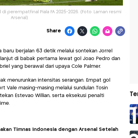
di perempatfinal Piala FA 2025-2026. (Foto: Laman resmi
Arsenal)
Share
 baru berjalan 63 detik melalui sontekan Jorrel
rlanjut di babak pertama lewat gol Joao Pedro dan
riel yang berawal dari upaya Cole Palmer.
ak menurunkan intensitas serangan. Empat gol
t Vale masing-masing melalui sundulan Tosin
Te
ekan Estevao Willian, serta eksekusi penalti
time.
akan Timnas Indonesia dengan Arsenal Setelah