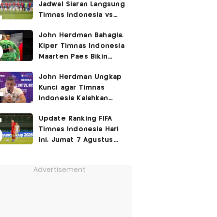
Jadwal Siaran Langsung
Timnas Indonesia vs
Singapura di Piala AFF
John Herdman Bahagia,
2026: Laga Hidup Mati
Kiper Timnas Indonesia
Maarten Paes Bikin
Juara Liga Champions
John Herdman Ungkap
Duduk di Bangku
Kunci agar Timnas
Cadangan!
Indonesia Kalahkan
Singapura di Piala AFF
Update Ranking FIFA
2026: Tenang tapi
Timnas Indonesia Hari
Berapi-api
Ini, Jumat 7 Agustus
2026: Jauh Tinggalkan
Singapura!
Advertisement