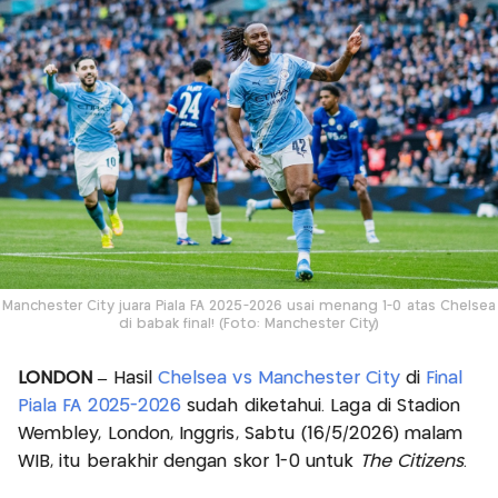
Manchester City juara Piala FA 2025-2026 usai menang 1-0 atas Chelsea
di babak final! (Foto: Manchester City)
LONDON –
Hasil
Chelsea vs Manchester City
di
Final
Piala FA 2025-2026
sudah diketahui. Laga di Stadion
Wembley, London, Inggris, Sabtu (16/5/2026) malam
WIB, itu berakhir dengan skor 1-0 untuk
The Citizens
.