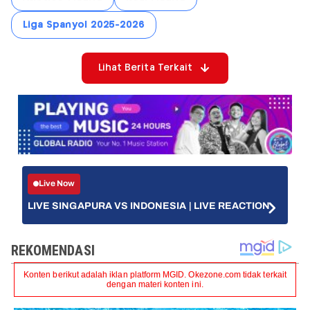
Liga Spanyol 2025-2026
Lihat Berita Terkait
Live Now
LIVE SINGAPURA VS INDONESIA | LIVE REACTION