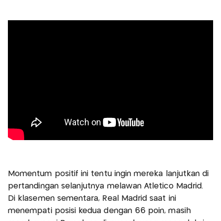
Momentum positif ini tentu ingin mereka lanjutkan di
pertandingan selanjutnya melawan Atletico Madrid.
Di klasemen sementara, Real Madrid saat ini
menempati posisi kedua dengan 66 poin, masih