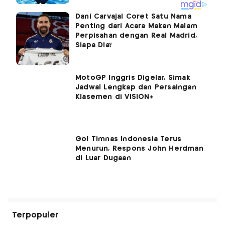
Dani Carvajal Coret Satu Nama
Penting dari Acara Makan Malam
Perpisahan dengan Real Madrid,
Siapa Dia?
MotoGP Inggris Digelar, Simak
Jadwal Lengkap dan Persaingan
Klasemen di VISION+
Gol Timnas Indonesia Terus
Menurun, Respons John Herdman
di Luar Dugaan
Terpopuler