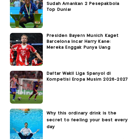
Sudah Amankan 2 Pesepakbola
Top Dunia!
Presiden Bayern Munich Kaget
Barcelona Incar Harry Kane:
Mereka Enggak Punya Uang
Daftar Wakil Liga Spanyol di
Kompetisi Eropa Musim 2026-2027