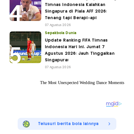
Timnas Indonesia Kalahkan
Singapura di Piala AFF 2026:
Tenang tapi Berapi-api
07 Agustus 2026
Sepakbola Dunia
Update Ranking FIFA Timnas
Indonesia Hari Ini, Jumat 7
Agustus 2026: Jauh Tinggalkan
Singapura!
07 Agustus 2026
Telusuri berita bola lainnya