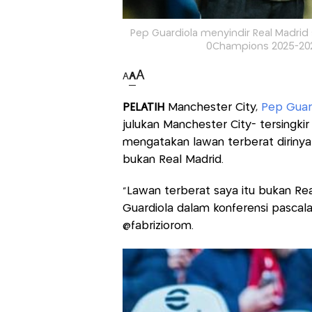
Pep Guardiola menyindir Real Madrid s
0Champions 2025-2026
A
A
A
PELATIH
Manchester City,
Pep Guar
julukan Manchester City- tersingkir
mengatakan lawan terberat dirinya
bukan Real Madrid.
“Lawan terberat saya itu bukan Rea
Guardiola dalam konferensi pascal
@fabriziorom.