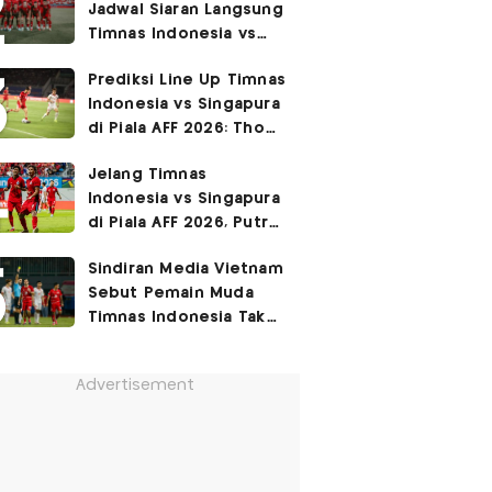
Jadwal Siaran Langsung
Permukiman Kumuh
Timnas Indonesia vs
Jakarta Barat!
Singapura di Piala AFF
Prediksi Line Up Timnas
2026
Indonesia vs Singapura
di Piala AFF 2026: Thom
Haye Digeser ke
Jelang Timnas
Tengah!
Indonesia vs Singapura
di Piala AFF 2026, Putra
Fandi Ahmad Ingat
Sindiran Media Vietnam
Petuah Ayahnya
Sebut Pemain Muda
Timnas Indonesia Tak
Berguna di Piala AFF
2026
Advertisement