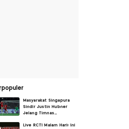
rpopuler
Masyarakat Singapura
Sindir Justin Hubner
Jelang Timnas
Indonesia vs Singapura:
Live RCTI Malam Hari! Ini
Ia Seolah-olah Lahir di