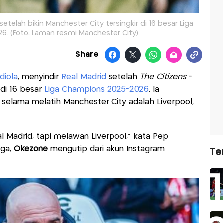
etelah bikin Manchester City tersingkir di 16 besar Liga
. (Foto: Laman resmi Manchester City)
Share
diola
, menyindir
Real Madrid
setelah
The Citizens
-
 di 16 besar
Liga Champions 2025-2026
. Ia
 selama melatih Manchester City adalah Liverpool,
l Madrid, tapi melawan Liverpool,” kata Pep
aga,
Okezone
mengutip dari akun Instagram
Te