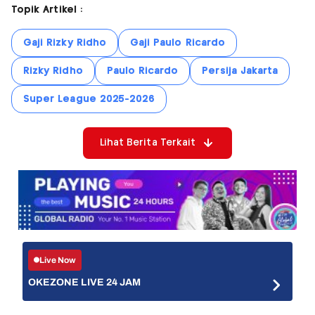
Topik Artikel :
Gaji Rizky Ridho
Gaji Paulo Ricardo
Rizky Ridho
Paulo Ricardo
Persija Jakarta
Super League 2025-2026
Lihat Berita Terkait
Live Now
OKEZONE LIVE 24 JAM