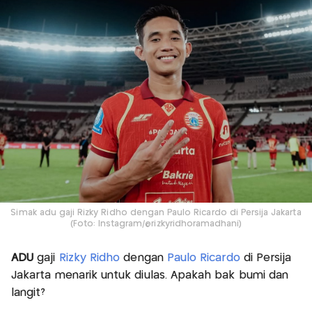
Simak adu gaji Rizky Ridho dengan Paulo Ricardo di Persija Jakarta
(Foto: Instagram/@rizkyridhoramadhani)
ADU
gaji
Rizky Ridho
dengan
Paulo Ricardo
di Persija
Jakarta menarik untuk diulas. Apakah bak bumi dan
langit?