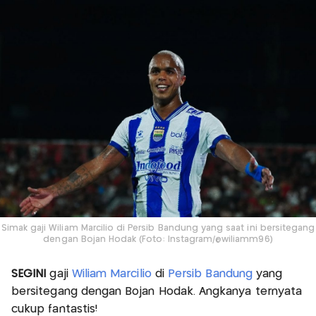
Simak gaji Wiliam Marcilio di Persib Bandung yang saat ini bersitegang
dengan Bojan Hodak (Foto: Instagram/@wiliamm96)
SEGINI
gaji
Wiliam Marcilio
di
Persib Bandung
yang
bersitegang dengan Bojan Hodak. Angkanya ternyata
cukup fantastis!