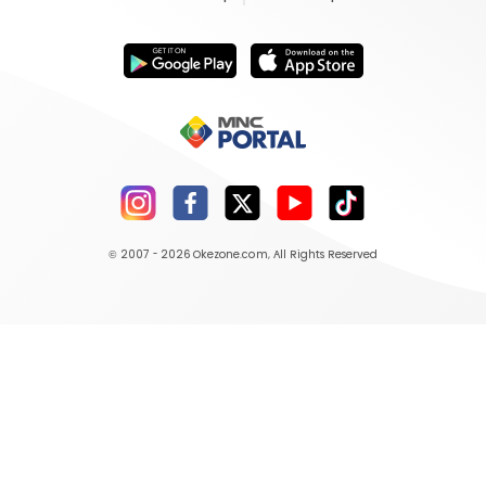
© 2007 - 2026
Okezone.com
, All Rights Reserved