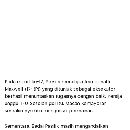
Pada menit ke-17, Persija mendapatkan penalti.
Maxwell (17’ (P)) yang ditunjuk sebagai eksekutor
berhasil menuntaskan tugasnya dengan baik, Persija
unggul 1-0. Setelah gol itu, Macan Kemayoran
semakin nyaman menguasai permainan.
Sementara, Badai Pasifik masih mengandalkan