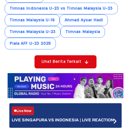
Timnas Indonesia U-23 vs Timnas Malaysia U-23
Timnas Malaysia U-19
Ahmad Aysar Hadi
Timnas Malaysia U-23
Timnas Malaysia
Piala AFF U-23 2025
Lihat Berita Terkait
Live Now
LIVE SINGAPURA VS INDONESIA | LIVE REACTION