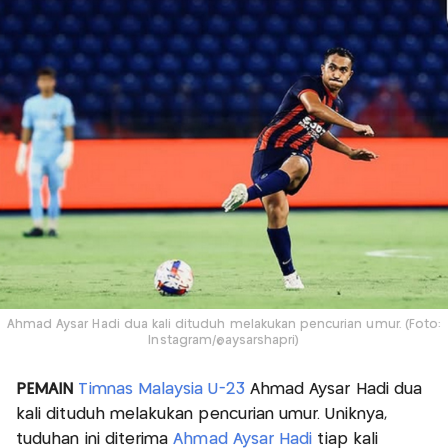
Ahmad Aysar Hadi dua kali dituduh melakukan pencurian umur. (Foto:
Instagram/@aysarshapri)
PEMAIN
Timnas Malaysia U-23
Ahmad Aysar Hadi dua
kali dituduh melakukan pencurian umur. Uniknya,
tuduhan ini diterima
Ahmad Aysar Hadi
tiap kali