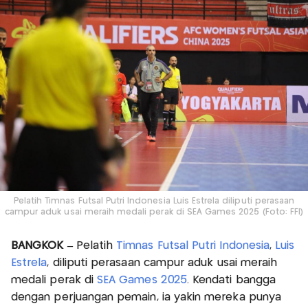
Pelatih Timnas Futsal Putri Indonesia Luis Estrela diliputi perasaan
campur aduk usai meraih medali perak di SEA Games 2025 (Foto: FFI)
BANGKOK –
Pelatih
Timnas Futsal Putri Indonesia
,
Luis
Estrela
, diliputi perasaan campur aduk usai meraih
medali perak di
SEA Games 2025
. Kendati bangga
dengan perjuangan pemain, ia yakin mereka punya