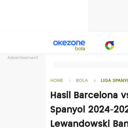
Advertisement
HOME
BOLA
LIGA SPANY
Hasil Barcelona v
Spanyol 2024-202
Lewandowski Ba