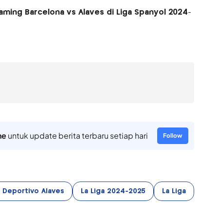
treaming Barcelona vs Alaves di Liga Spanyol 2024-
ne
untuk update berita terbaru setiap hari
Follow
 Deportivo Alaves
La Liga 2024-2025
La Liga