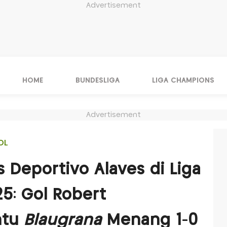
Advertisement
HOME
BUNDESLIGA
LIGA CHAMPIONS
Advertisement
OL
s Deportivo Alaves di Liga
5: Gol Robert
ntu
Blaugrana
Menang 1-0