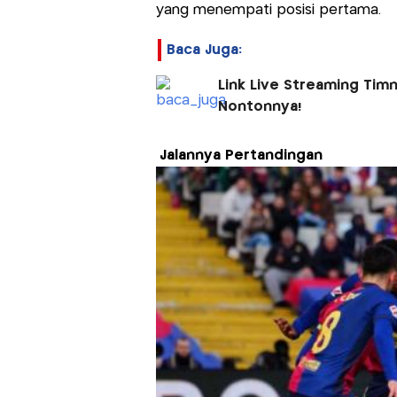
yang menempati posisi pertama.
Baca Juga:
Link Live Streaming Timn
Nontonnya!
Jalannya Pertandingan