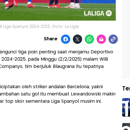
i Liga Spanyol 2024-2025. (Foto: La Liga)
Share
engunci tiga poin penting saat menjamu Deportivo
2024-2025, pada Minggu (2/2/2025) malam WIB.
 Companys, tim berjuluk Blaugrana itu tepatnya
iciptakan oleh striker andalan Barcelona, yakni
Te
Tambahan satu gol itu membuat Lewandowski makin
r top skor sementara Liga Spanyol musim ini.