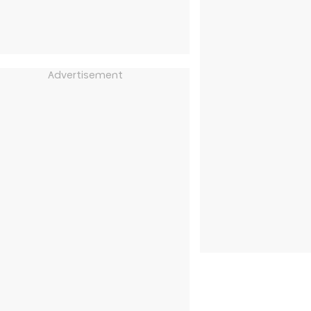
Advertisement