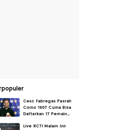
rpopuler
Cesc Fabregas Pasrah
Como 1907 Cuma Bisa
Daftarkan 17 Pemain
untuk Liga Champions
Live RCTI Malam Ini!
2026-2027