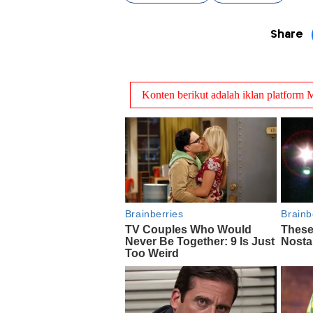
Share