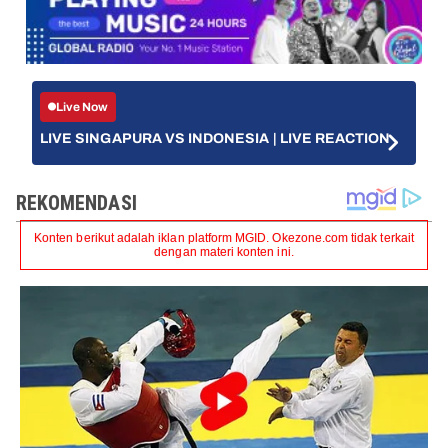
Live Now
LIVE SINGAPURA VS INDONESIA | LIVE REACTION