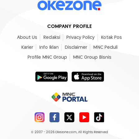
COMPANY PROFILE
About Us
Redaksi
Privacy Policy
Kotak Pos
Karier
Info Iklan
Disclaimer
MNC Peduli
Profile MNC Group
MNC Group Bisnis
© 2007 - 2026
Okezone.com
, All Rights Reserved