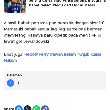
Jelang Celta Vigo vs Barcelona, Blaugrana
Dapat Salam Rindu dari Lionel Messi
Alhasil, babak pertama pun berakhir dengan skor 1-0.
Memasuki babak kedua, lagi-lagi Barcelona bermain
menyerang. Hasilnya baru dipetik pada menit ke-61
lewat gol Lewandowski.
Lihat juga:
Heboh! Ferry Irawan Belum Tunjuk Kuasa
Hukum
Halaman:
1
2
Share