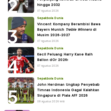
hingga 2032
07 Agustus 2026
Sepakbola Dunia
Vincent Kompany Berambisi Bawa
Bayern Munich
Treble Winners
di
Musim 2026-2027
07 Agustus 2026
Sepakbola Dunia
Kecil Peluang Harry Kane Raih
Ballon dOr 2026!
07 Agustus 2026
Sepakbola Dunia
John Herdman Ungkap Penyebab
Timnas Indonesia Gagal Kalahkan
Singapura di Piala AFF 2026
08 Agustus 2026 WIB