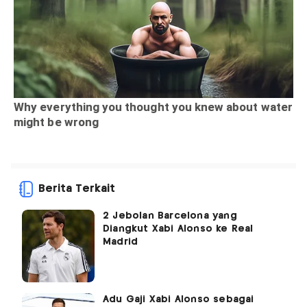
Berita Terkait
2 Jebolan Barcelona yang
Diangkut Xabi Alonso ke Real
Madrid
Adu Gaji Xabi Alonso sebagai