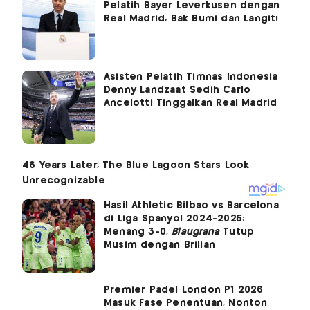
Pelatih Bayer Leverkusen dengan
Real Madrid, Bak Bumi dan Langit!
Asisten Pelatih Timnas Indonesia
Denny Landzaat Sedih Carlo
Ancelotti Tinggalkan Real Madrid
Hasil Athletic Bilbao vs Barcelona
di Liga Spanyol 2024-2025:
Menang 3-0,
Blaugrana
Tutup
Musim dengan Brilian
Premier Padel London P1 2026
Masuk Fase Penentuan, Nonton