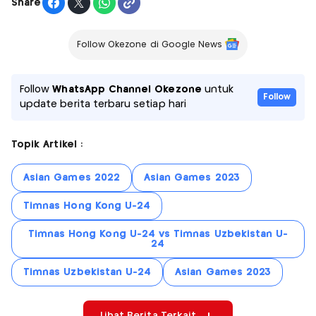
Share
Follow Okezone di Google News
Follow
WhatsApp Channel Okezone
untuk
Follow
update berita terbaru setiap hari
Topik Artikel :
Asian Games 2022
Asian Games 2023
Timnas Hong Kong U-24
Timnas Hong Kong U-24 vs Timnas Uzbekistan U-
24
Timnas Uzbekistan U-24
Asian Games 2023