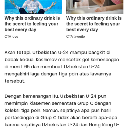
Akan tetapi, Uzbekistan U-24 mampu bangkit di
babak kedua. Koshimov mencetak gol kemenangan
di menit 65 dan membuat Uzbekistan U-24
mengakhiri laga dengan tiga poin atas lawannya
tersebut.
Dengan kemenangan itu, Uzbekistan U-24 pun
memimpin klasemen sementara Grup C dengan
koleksi tiga poin. Namun, sejatinya apa pun hasil
pertandingan di Grup C tidak akan berarti apa-apa
karena sejatinya Uzbekistan U-24 dan Hong Kong U-