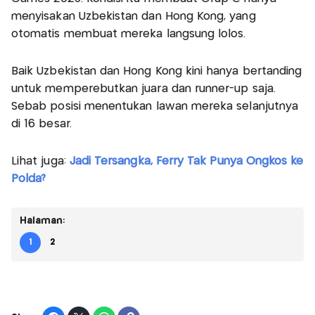
menyisakan Uzbekistan dan Hong Kong, yang
otomatis membuat mereka langsung lolos.
Baik Uzbekistan dan Hong Kong kini hanya bertanding
untuk memperebutkan juara dan runner-up saja.
Sebab posisi menentukan lawan mereka selanjutnya
di 16 besar.
Lihat juga:
Jadi Tersangka, Ferry Tak Punya Ongkos ke
Polda?
Halaman:
1
2