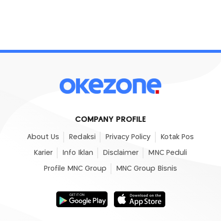
COMPANY PROFILE
About Us
Redaksi
Privacy Policy
Kotak Pos
Karier
Info Iklan
Disclaimer
MNC Peduli
Profile MNC Group
MNC Group Bisnis