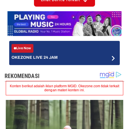
Lihat Berita Terkait
Live Now
OKEZONE LIVE 24 JAM