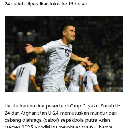
24 sudah dipastikan lolos ke 16 besar.
Hal itu karena dua peserta di Grup C, yakni Suriah U-
24 dan Afghanistan U-24 memutuskan mundur dari
cabang olahraga (cabor) sepakbola putra Asian
Games 2023. Kondisi itu membuat Grup C hanya