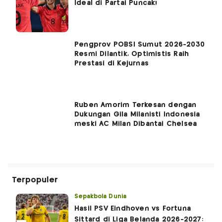
Ideal di Partai Puncak!
Pengprov POBSI Sumut 2026-2030
Resmi Dilantik, Optimistis Raih
Prestasi di Kejurnas
Ruben Amorim Terkesan dengan
Dukungan Gila Milanisti Indonesia
meski AC Milan Dibantai Chelsea
Terpopuler
Sepakbola Dunia
Hasil PSV Eindhoven vs Fortuna
Sittard di Liga Belanda 2026-2027: