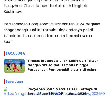
U-24 di Shangcheng Sports Centre Stadium,
Hangzhou, China itu pun dicetak oleh Ulugbek
Koshimov.
Pertandingan Hong Kong vs Uzbekistan U-24 berjalan
sangat sengit. Hal itu terbukti tidak adanya gol di
babak pertama karena kedua tim bermain sama
kuat.
BACA JUGA:
Timnas Indonesia U-24 Kalah dari Taiwan
dengan Skuad dari Kampus hingga
Perusahaan Pembangkit Listrik di Asian
Games 2023
Baca Juga :
Penyebab Marc Marquez Tak Berdaya di
Sprint Race MotoGP Inggris 2026