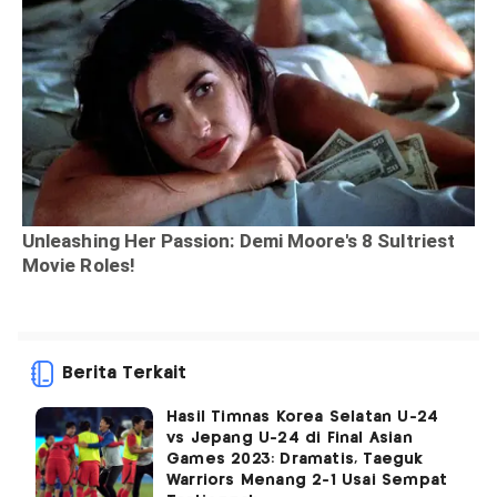
Berita Terkait
Hasil Timnas Korea Selatan U-24
vs Jepang U-24 di Final Asian
Games 2023: Dramatis, Taeguk
Warriors Menang 2-1 Usai Sempat