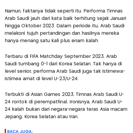
Namun, faktanya tidak seperti itu. Performa Timnas
Arab Saudi jauh dari kata baik terhitung sejak Januari
hingga Oktober 2023. Dalam periode itu, Arab Saudi
melakoni tujuh pertandingan dan hasilnya mereka
hanya menang satu kali plus enam kalah.
Terbaru di FIFA Matchday September 2023, Arab
Saudi tumbang 0-1 dari Korea Selatan. Tak hanya di
level senior, performa Arab Saudi juga tak istimewa-
istimea amat di level U-23/U-24.
Terbukti di Asian Games 2023, Timnas Arab Saudi U-
24 rontok di perempatfinal. Ironisnya, Arab Saudi U-
24 kalah bukan dari negara-negara teras Asia macam
Jepang, Korea Selatan atau Iran.
BACA JUGA: