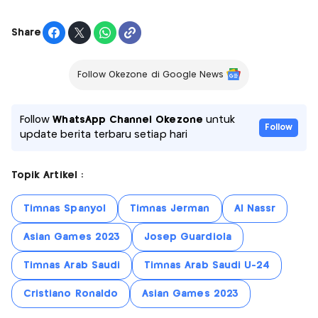
Share
Follow Okezone di Google News
Follow
WhatsApp Channel Okezone
untuk
Follow
update berita terbaru setiap hari
Topik Artikel :
Timnas Spanyol
Timnas Jerman
Al Nassr
Asian Games 2023
Josep Guardiola
Timnas Arab Saudi
Timnas Arab Saudi U-24
Cristiano Ronaldo
Asian Games 2023