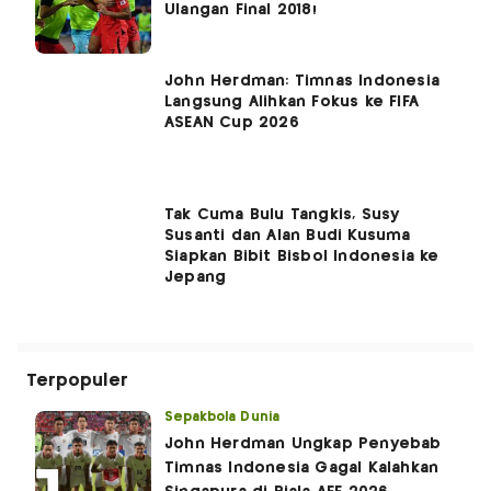
Ulangan Final 2018!
John Herdman: Timnas Indonesia
Langsung Alihkan Fokus ke FIFA
ASEAN Cup 2026
Tak Cuma Bulu Tangkis, Susy
Susanti dan Alan Budi Kusuma
Siapkan Bibit Bisbol Indonesia ke
Jepang
Terpopuler
Sepakbola Dunia
John Herdman Ungkap Penyebab
Timnas Indonesia Gagal Kalahkan