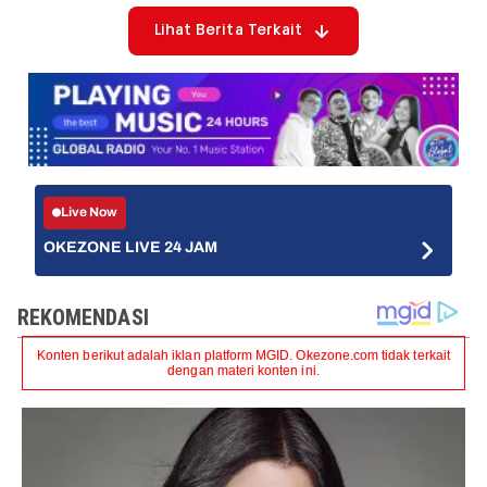
Lihat Berita Terkait
Live Now
OKEZONE LIVE 24 JAM