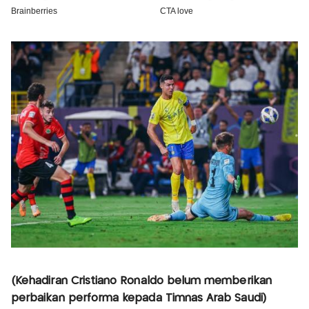
(Kehadiran Cristiano Ronaldo belum memberikan
perbaikan performa kepada Timnas Arab Saudi)