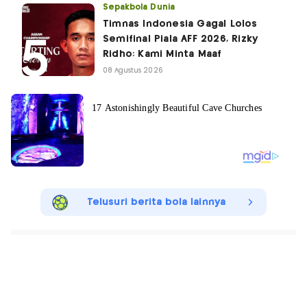
Sepakbola Dunia
Timnas Indonesia Gagal Lolos
Semifinal Piala AFF 2026, Rizky
Ridho: Kami Minta Maaf
08 Agustus 2026
Telusuri berita bola lainnya