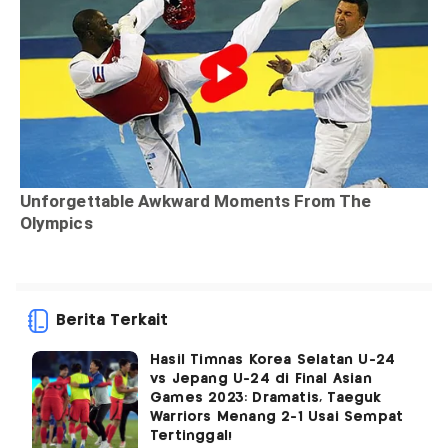
Berita Terkait
Hasil Timnas Korea Selatan U-24
vs Jepang U-24 di Final Asian
Games 2023: Dramatis, Taeguk
Warriors Menang 2-1 Usai Sempat
Tertinggal!