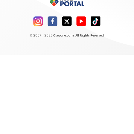
© 2007 - 2026
Okezone.com
, All Rights Reserved