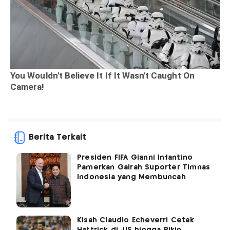
Berita Terkait
Presiden FIFA Gianni Infantino
Pamerkan Gairah Suporter Timnas
Indonesia yang Membuncah
Kisah Claudio Echeverri Cetak
Hattrick di JIS hingga Bikin