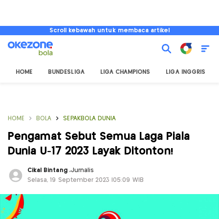
Scroll kebawah untuk membaca artikel
HOME
BUNDESLIGA
LIGA CHAMPIONS
LIGA INGGRIS
HOME
BOLA
SEPAKBOLA DUNIA
Pengamat Sebut Semua Laga Piala
Dunia U-17 2023 Layak Ditonton!
Cikal Bintang
,
Jurnalis
Selasa, 19 September 2023 |05:09 WIB