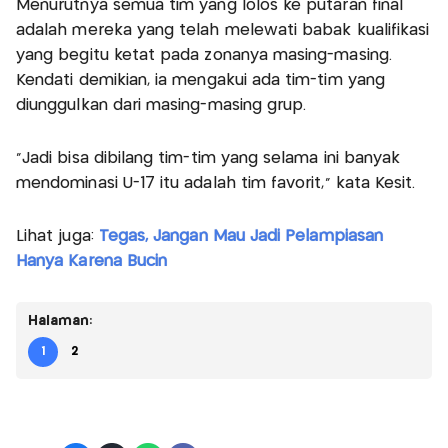
Menurutnya semua tim yang lolos ke putaran final
adalah mereka yang telah melewati babak kualifikasi
yang begitu ketat pada zonanya masing-masing.
Kendati demikian, ia mengakui ada tim-tim yang
diunggulkan dari masing-masing grup.
"Jadi bisa dibilang tim-tim yang selama ini banyak
mendominasi U-17 itu adalah tim favorit," kata Kesit.
Lihat juga:
Tegas, Jangan Mau Jadi Pelampiasan
Hanya Karena Bucin
Halaman:
1
2