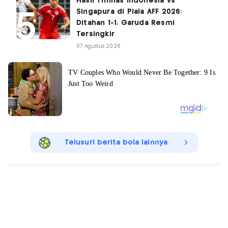
Hasil Timnas Indonesia vs
Singapura di Piala AFF 2026:
Ditahan 1-1, Garuda Resmi
Tersingkir
07 Agustus 2026
Telusuri berita bola lainnya