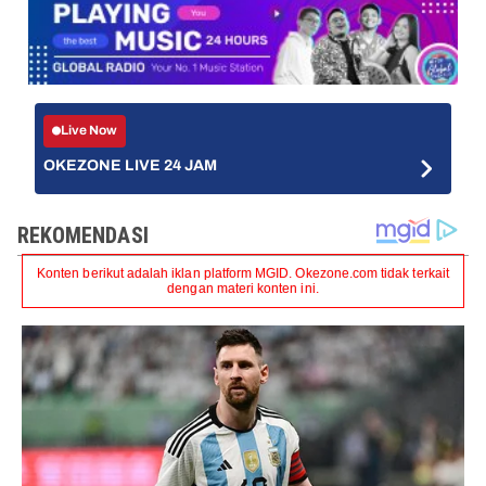
Live Now
OKEZONE LIVE 24 JAM