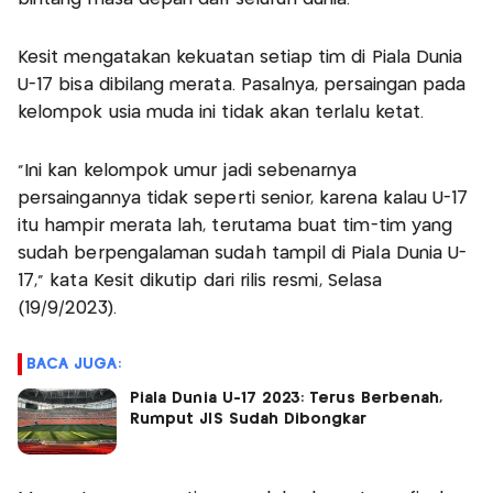
Kesit mengatakan kekuatan setiap tim di Piala Dunia
U-17 bisa dibilang merata. Pasalnya, persaingan pada
kelompok usia muda ini tidak akan terlalu ketat.
"Ini kan kelompok umur jadi sebenarnya
persaingannya tidak seperti senior, karena kalau U-17
itu hampir merata lah, terutama buat tim-tim yang
sudah berpengalaman sudah tampil di Piala Dunia U-
17," kata Kesit dikutip dari rilis resmi, Selasa
(19/9/2023).
BACA JUGA:
Piala Dunia U-17 2023: Terus Berbenah,
Rumput JIS Sudah Dibongkar