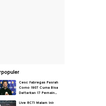
rpopuler
Cesc Fabregas Pasrah
Como 1907 Cuma Bisa
Daftarkan 17 Pemain
untuk Liga Champions
Live RCTI Malam Ini!
2026-2027