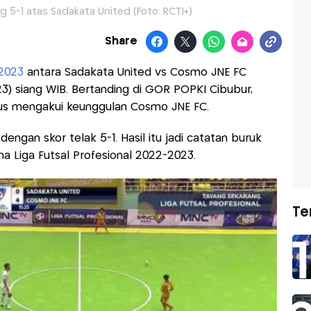
5-1 atas Sadakata United (Foto: RCTI+)
Share
-2023
antara Sadakata United vs Cosmo JNE FC
23) siang WIB. Bertanding di GOR POPKI Cibubur,
rus mengakui keunggulan Cosmo JNE FC.
ngan skor telak 5-1. Hasil itu jadi catatan buruk
na Liga Futsal Profesional 2022-2023.
Te