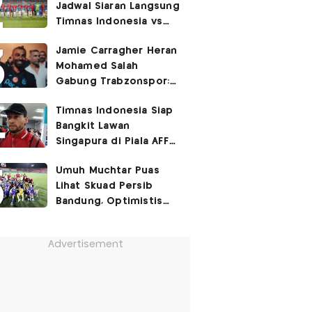
Jadwal Siaran Langsung
Timnas Indonesia vs
Singapura di Piala AFF
Jamie Carragher Heran
2026: Laga Hidup Mati
Mohamed Salah
Gabung Trabzonspor:
Dia seperti Cristiano
Timnas Indonesia Siap
Ronaldo, Harusnya ke
Bangkit Lawan
Juventus!
Singapura di Piala AFF
2026, Marc Klok: Demi
Umuh Muchtar Puas
280 Juta Pendukung
Lihat Skuad Persib
Kami
Bandung, Optimistis
Tatap Musim 2026-2027
Advertisement