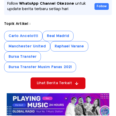
Follow
WhatsApp Channel Okezone
untuk
Follow
update berita terbaru setiap hari
Topik Artikel :
Carlo Ancelotti
Real Madrid
Manchester United
Raphael Varane
Bursa Transfer
Bursa Transfer Musim Panas 2021
Lihat Berita Terkait