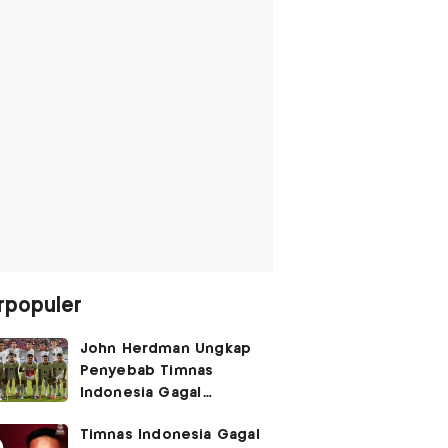
rpopuler
John Herdman Ungkap
Penyebab Timnas
Indonesia Gagal
Kalahkan Singapura di
Timnas Indonesia Gagal
Piala AFF 2026