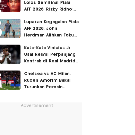
Lolos Semifinal Piala
AFF 2026, Rizky Ridho:
Kami Minta Maaf
Lupakan Kegagalan Piala
AFF 2026, John
Herdman Alihkan Fokus
Timnas Indonesia ke
Kata-Kata Vinicius Jr
FIFA ASEAN Cup
Usai Resmi Perpanjang
Kontrak di Real Madrid
hingga 2032
Chelsea vs AC Milan,
Ruben Amorim Bakal
Turunkan Pemain-
Pemain Kunci!
Advertisement