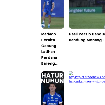
Mariano
Hasil Persib Bandu
Peralta
Bandung Menang Ti
Gabung
Latihan
Perdana
Bareng
Persib
Bandung,
Tetap
Absen
Lawan
Tampines
Rovers