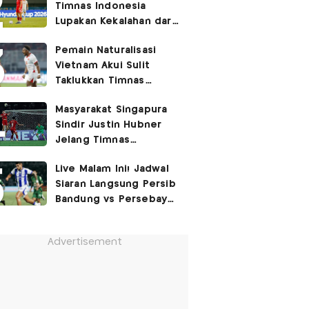
Timnas Indonesia
Lupakan Kekalahan dari
Vietnam: Fokus 3 Poin
Pemain Naturalisasi
di Singapura!
Vietnam Akui Sulit
Taklukkan Timnas
Indonesia di Kandang
Masyarakat Singapura
Lawan
Sindir Justin Hubner
Jelang Timnas
Indonesia vs Singapura:
Live Malam Ini! Jadwal
Ia Seolah-olah Lahir di
Siaran Langsung Persib
Permukiman Kumuh
Bandung vs Persebaya
Jakarta Barat!
Surabaya di Final Piala
Presiden 2026
Advertisement