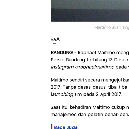
Maitimo akan ting
A
A
A
BANDUNG
- Raphael Maitimo mengu
Persib Bandung terhitung 12 Desem
Instagram @raphaelmaitimo
pada S
Maitimo sendiri secara mengejutkan
2017. Tanpa desas-desus, tiba-tiba
l
aunching
tim pada 2 April 2017.
Saat itu, kehadiran Maitimo cukup
manajemen dan pelatih benar-bena
Baca Juga: