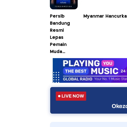
Persib
Myanmar Hancurkan
Bandung
Resmi
Lepas
Pemain
Muda
Ferdiansyah
Cecep
LIVE NOW
Okezo