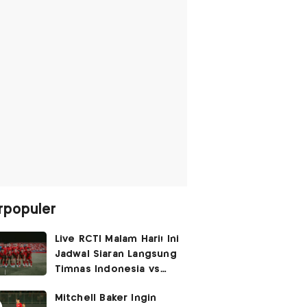
rpopuler
Live RCTI Malam Hari! Ini
Jadwal Siaran Langsung
Timnas Indonesia vs
Singapura di Piala AFF
Mitchell Baker Ingin
2026