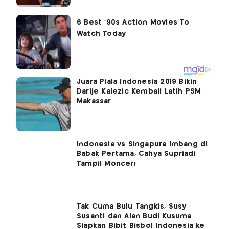
Juara Piala Indonesia 2019 Bikin
Darije Kalezic Kembali Latih PSM
Makassar
Indonesia vs Singapura Imbang di
Babak Pertama, Cahya Supriadi
Tampil Moncer!
Tak Cuma Bulu Tangkis, Susy
Susanti dan Alan Budi Kusuma
Siapkan Bibit Bisbol Indonesia ke