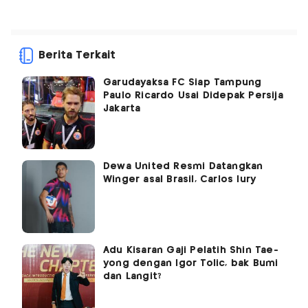
Berita Terkait
Garudayaksa FC Siap Tampung
Paulo Ricardo Usai Didepak Persija
Jakarta
Dewa United Resmi Datangkan
Winger asal Brasil, Carlos Iury
Adu Kisaran Gaji Pelatih Shin Tae-
yong dengan Igor Tolic, bak Bumi
dan Langit?