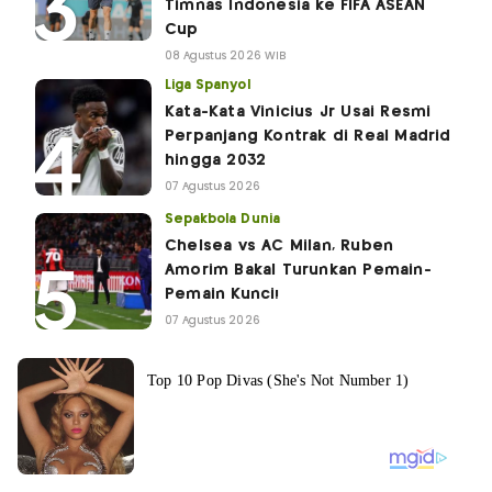
Timnas Indonesia ke FIFA ASEAN
Cup
08 Agustus 2026 WIB
Liga Spanyol
Kata-Kata Vinicius Jr Usai Resmi
Perpanjang Kontrak di Real Madrid
hingga 2032
07 Agustus 2026
Sepakbola Dunia
Chelsea vs AC Milan, Ruben
Amorim Bakal Turunkan Pemain-
Pemain Kunci!
07 Agustus 2026