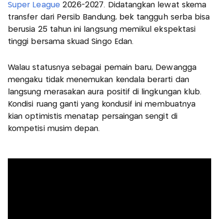
Super League
2026-2027. Didatangkan lewat skema
transfer dari Persib Bandung, bek tangguh serba bisa
berusia 25 tahun ini langsung memikul ekspektasi
tinggi bersama skuad Singo Edan.
Walau statusnya sebagai pemain baru, Dewangga
mengaku tidak menemukan kendala berarti dan
langsung merasakan aura positif di lingkungan klub.
Kondisi ruang ganti yang kondusif ini membuatnya
kian optimistis menatap persaingan sengit di
kompetisi musim depan.