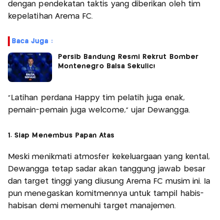
dengan pendekatan taktis yang diberikan oleh tim
kepelatihan Arema FC.
Baca Juga :
Persib Bandung Resmi Rekrut Bomber
Montenegro Balsa Sekulic!
"Latihan perdana Happy tim pelatih juga enak,
pemain-pemain juga welcome," ujar Dewangga.
1. Siap Menembus Papan Atas
Meski menikmati atmosfer kekeluargaan yang kental,
Dewangga tetap sadar akan tanggung jawab besar
dan target tinggi yang diusung Arema FC musim ini. Ia
pun menegaskan komitmennya untuk tampil habis-
habisan demi memenuhi target manajemen.