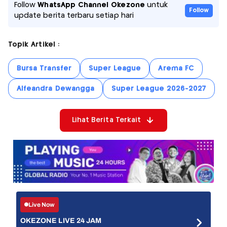
Follow
WhatsApp Channel Okezone
untuk
Follow
update berita terbaru setiap hari
Topik Artikel :
Bursa Transfer
Super League
Arema FC
Alfeandra Dewangga
Super League 2026-2027
Lihat Berita Terkait
Live Now
OKEZONE LIVE 24 JAM