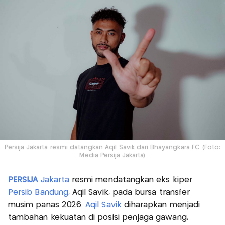
Persija Jakarta resmi datangkan Aqil Savik dari Bhayangkara FC. (Foto:
Media Persija Jakarta)
PERSIJA
Jakarta
resmi mendatangkan eks kiper
Persib Bandung,
Aqil Savik, pada bursa transfer
musim panas 2026
. Aqil Savik
diharapkan menjadi
tambahan kekuatan di posisi penjaga gawang,