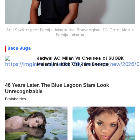
Aqil Savik digaet Persija Jakarta dari Bhayangkara FC. (Foto: Media
Persija Jakarta)
Baca Juga :
Jadwal AC Milan Vs Chelsea di SUGBK
Malam Ini, Kick Off Jam Berapa?