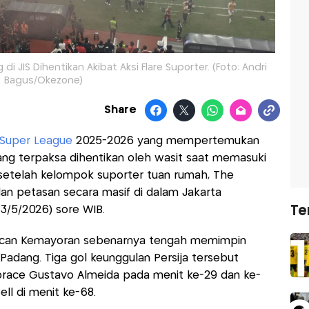
i JIS Dihentikan Akibat Aksi Flare Suporter. (Foto: Andri
Bagus/Okezone)
Share
Super League
2025-2026 yang mempertemukan
g terpaksa dihentikan oleh wasit saat memasuki
l setelah kelompok suporter tuan rumah, The
dan petasan secara masif di dalam Jakarta
Te
(23/5/2026) sore WIB.
Macan Kemayoran sebenarnya tengah memimpin
Padang. Tiga gol keunggulan Persija tersebut
brace Gustavo Almeida pada menit ke-29 dan ke-
ll di menit ke-68.