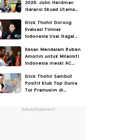
2026, John Herdman
Cetak Gol Debut
Garansi Skuad Utama
Timnas Indonesia
Erick Thohir Dorong
Diperkuat Kevin Diks
Evaluasi Timnas
dan Jay Idzes
Indonesia Usai Gagal
Lolos ke Semifinal Piala
Kesan Mendalam Ruben
AFF 2026
Amorim untuk Milanisti
Indonesia meski AC
Milan Ditekuk Chelsea
Erick Thohir Sambut
di SUGBK
Positif Klub Top Dunia
Tur Pramusim di
Indonesia
Advertisement