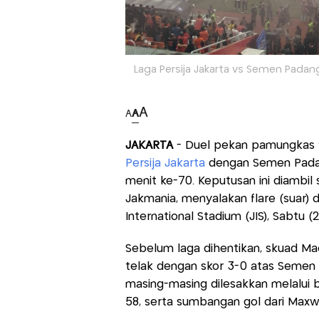
Laga Persija Jakarta vs Semen Padang d
A
A
A
JAKARTA
- Duel pekan pamungkas
Persija Jakarta
dengan Semen Padan
menit ke-70. Keputusan ini diambi
Jakmania, menyalakan flare (suar) 
International Stadium (JIS), Sabtu 
Sebelum laga dihentikan, skuad 
telak dengan skor 3-0 atas Semen 
masing-masing dilesakkan melalui 
58, serta sumbangan gol dari Maxwe