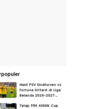
rpopuler
Hasil PSV Eindhoven vs
Fortuna Sittard di Liga
Belanda 2026-2027:
Justin Hubner Main 90
Tatap FIFA ASEAN Cup
Menit, Ole Romeny