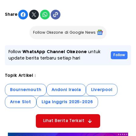
Share
Follow Okezone di Google News
Follow
WhatsApp Channel Okezone
untuk
Follow
update berita terbaru setiap hari
Topik Artikel :
Bournemouth
Andoni Iraola
Liverpool
Arne Slot
Liga Inggris 2025-2026
Lihat Berita Terkait