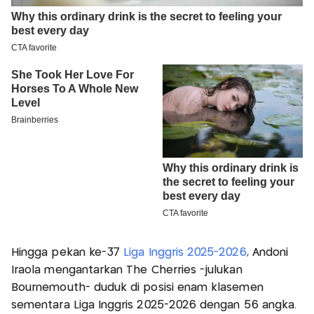
Hingga pekan ke-37
Liga Inggris 2025-2026
, Andoni
Iraola mengantarkan The Cherries -julukan
Bournemouth- duduk di posisi enam klasemen
sementara Liga Inggris 2025-2026 dengan 56 angka.