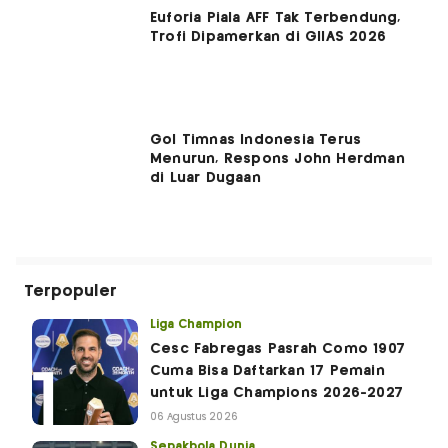
Euforia Piala AFF Tak Terbendung,
Trofi Dipamerkan di GIIAS 2026
Gol Timnas Indonesia Terus
Menurun, Respons John Herdman
di Luar Dugaan
Terpopuler
Liga Champion
Cesc Fabregas Pasrah Como 1907
Cuma Bisa Daftarkan 17 Pemain
untuk Liga Champions 2026-2027
06 Agustus 2026
Sepakbola Dunia