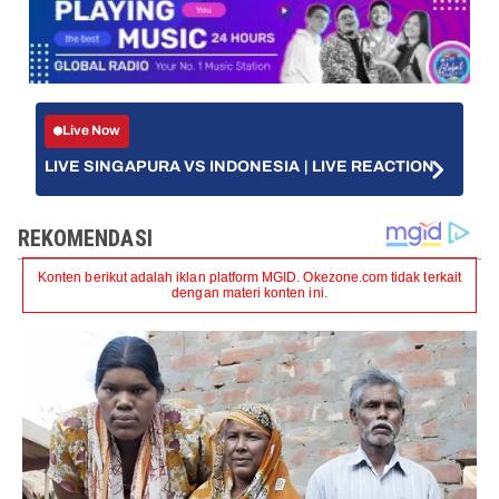
Live Now
LIVE SINGAPURA VS INDONESIA | LIVE REACTION