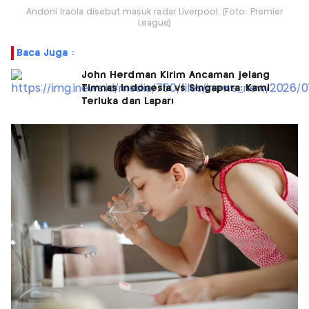
Andoni Iraola disebut masuk radar Liverpool. (Foto: Premier
League)
Baca Juga :
John Herdman Kirim Ancaman jelang
Timnas Indonesia vs Singapura: Kami
Terluka dan Lapar!